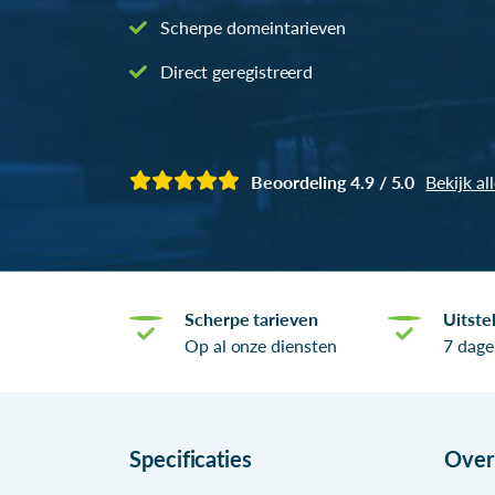
Scherpe domeintarieven
Direct geregistreerd
Beoordeling 4.9 / 5.0
Bekijk al
Scherpe tarieven
Uitste
Op al onze diensten
7 dage
Specificaties
Ove