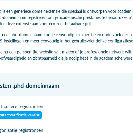
d is een generieke domeinextensie die speciaal is ontworpen voor academic
d-domeinnaam registreren om je academische prestaties te benadrukken? Bi
den deze extensie aan voor een zeer betaalbare prijs.
 een .phd-domeinnaam kun je eenvoudig je expertise en onderzoek delen 
-instellingen en meer eenvoudig in het gebruiksvriendelijke configuraties
je nu een persoonlijke website wilt maken of je professionele netwerk wil
oofwaardigheid en zichtbaarheid die je nodig hebt in de academische werel
isten
.
phd-domeinnaam
ticuliere registranten
ntactverificatie vereist
anisatie registranten