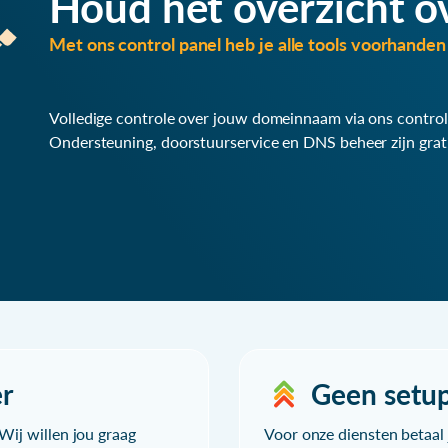
Houd het overzicht o
Met ons control panel heb je alle tools voorhanden 
Volledige controle over jouw domeinnaam via ons control
Ondersteuning, doorstuurservice en DNS beheer zijn grat
r
Geen setu
Wij willen jou graag
Voor onze diensten betaal j