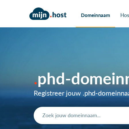
Domeinnaam
Hos
phd-domein
Registreer jouw .phd-domeinn