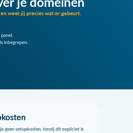
ver je domeinen
en weet jij precies wat er gebeurt.
 panel.
is inbegrepen.
pkosten
e geen setupkosten, tenzij dit expliciet is