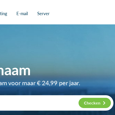
ting
E-mail
Server
naam
aam voor maar
€ 24,99
per jaar.
Checken