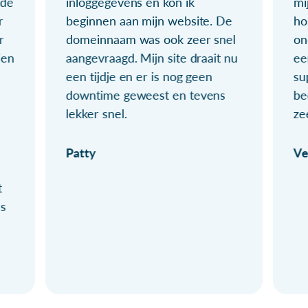
ude
inloggegevens en kon ik
mi
r
beginnen aan mijn website. De
ho
r
domeinnaam was ook zeer snel
on
ien
aangevraagd. Mijn site draait nu
ee
een tijdje en er is nog geen
su
downtime geweest en tevens
be
lekker snel.
ze
Patty
Ve
t
ls