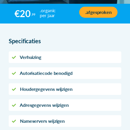
.organic
€20
.afgesproken
per jaar
,99
Specificaties
Verhuizing
Autorisatiecode benodigd
Houdergegevens wijzigen
Adresgegevens wijzigen
Nameservers wijzigen