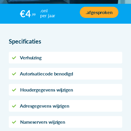
.onl
€4
.afgesproken
per jaar
,99
Specificaties
Verhuizing
Autorisatiecode benodigd
Houdergegevens wijzigen
Adresgegevens wijzigen
Nameservers wijzigen