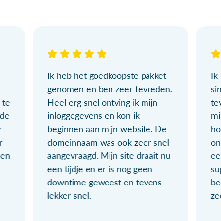
Ik heb het goedkoopste pakket
Ik
genomen en ben zeer tevreden.
si
 te
Heel erg snel ontving ik mijn
te
ude
inloggegevens en kon ik
mi
r
beginnen aan mijn website. De
ho
r
domeinnaam was ook zeer snel
on
ien
aangevraagd. Mijn site draait nu
ee
een tijdje en er is nog geen
su
downtime geweest en tevens
be
lekker snel.
ze