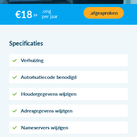
.ong
€18
.afgesproken
per jaar
,99
Specificaties
Verhuizing
Autorisatiecode benodigd
Houdergegevens wijzigen
Adresgegevens wijzigen
Nameservers wijzigen