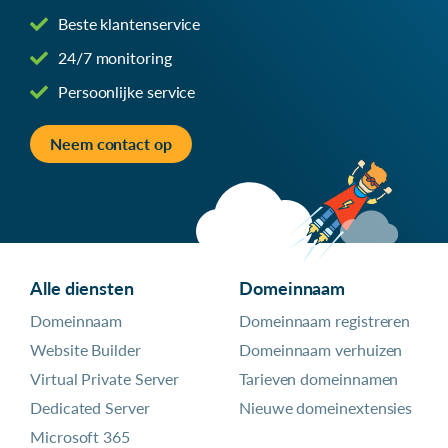
Beste klantenservice
24/7 monitoring
Persoonlijke service
Neem contact op
Alle diensten
Domeinnaam
Domeinnaam
Domeinnaam registreren
Website Builder
Domeinnaam verhuizen
Virtual Private Server
Tarieven domeinnamen
Dedicated Server
Nieuwe domeinextensies
Microsoft 365