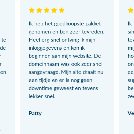
Ik heb het goedkoopste pakket
Ik
genomen en ben zeer tevreden.
si
 te
Heel erg snel ontving ik mijn
te
ude
inloggegevens en kon ik
mi
r
beginnen aan mijn website. De
ho
r
domeinnaam was ook zeer snel
on
ien
aangevraagd. Mijn site draait nu
ee
een tijdje en er is nog geen
su
downtime geweest en tevens
be
lekker snel.
ze
Patty
Ve
t