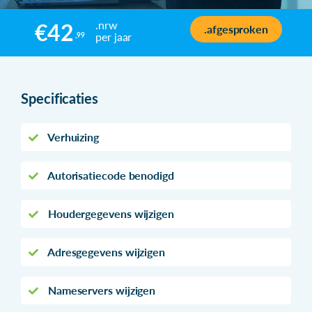
.nrw
€42
.afgesproken
per jaar
,99
Specificaties
Verhuizing
Autorisatiecode benodigd
Houdergegevens wijzigen
Adresgegevens wijzigen
Nameservers wijzigen