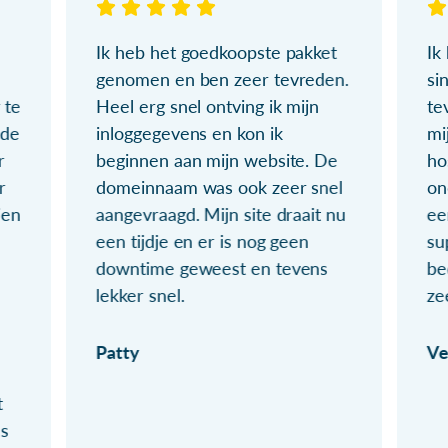
Ik heb het goedkoopste pakket
Ik
genomen en ben zeer tevreden.
si
 te
Heel erg snel ontving ik mijn
te
ude
inloggegevens en kon ik
mi
r
beginnen aan mijn website. De
ho
r
domeinnaam was ook zeer snel
on
ien
aangevraagd. Mijn site draait nu
ee
een tijdje en er is nog geen
su
downtime geweest en tevens
be
lekker snel.
ze
Patty
Ve
t
ls