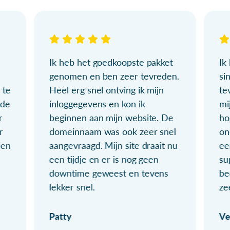
Ik heb het goedkoopste pakket
Ik
genomen en ben zeer tevreden.
si
 te
Heel erg snel ontving ik mijn
te
ude
inloggegevens en kon ik
mi
r
beginnen aan mijn website. De
ho
r
domeinnaam was ook zeer snel
on
ien
aangevraagd. Mijn site draait nu
ee
een tijdje en er is nog geen
su
downtime geweest en tevens
be
lekker snel.
ze
Patty
Ve