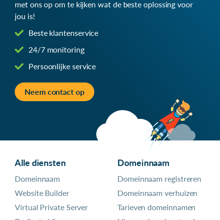
met ons op om te kijken wat de beste oplossing voor
jou is!
Beste klantenservice
24/7 monitoring
Persoonlijke service
Neem contact op
Alle diensten
Domeinnaam
Domeinnaam
Domeinnaam registreren
Website Builder
Domeinnaam verhuizen
Virtual Private Server
Tarieven domeinnamen