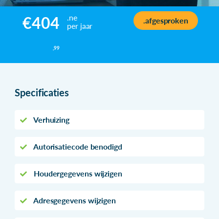
.ne
€404
.afgesproken
per jaar
,99
Specificaties
Verhuizing
Autorisatiecode benodigd
Houdergegevens wijzigen
Adresgegevens wijzigen