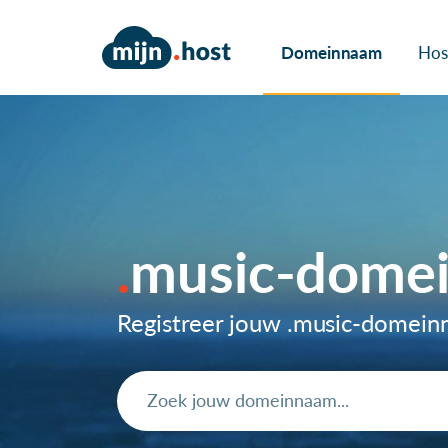
Domeinnaam
Hos
music-dome
Registreer jouw .music-domei