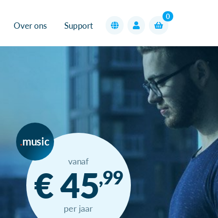
0
Over ons
Support
music
vanaf
€ 45
,99
per jaar