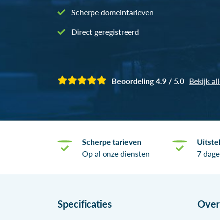
Scherpe domeintarieven
Direct geregistreerd
Beoordeling 4.9 / 5.0
Bekijk al
Scherpe tarieven
Uitste
Op al onze diensten
7 dage
Specificaties
Ove