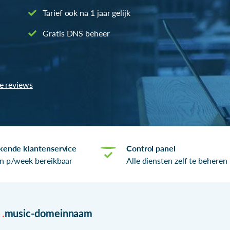
Tarief ook na 1 jaar gelijk
Gratis DNS beheer
le reviews
kende klantenservice
Control panel
n p/week bereikbaar
Alle diensten zelf te beheren
r
.
music-domeinnaam