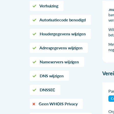
Verhuizing
.mu
ban
Autorisatiecode benodigd
ver
Wil
Houdergegevens wijzigen
bet
Met
Adresgegevens wijzigen
nog
Nameservers wijzigen
Vere
DNS wijzigen
DNSSEC
Par
Co
Geen WHOIS Privacy
Org