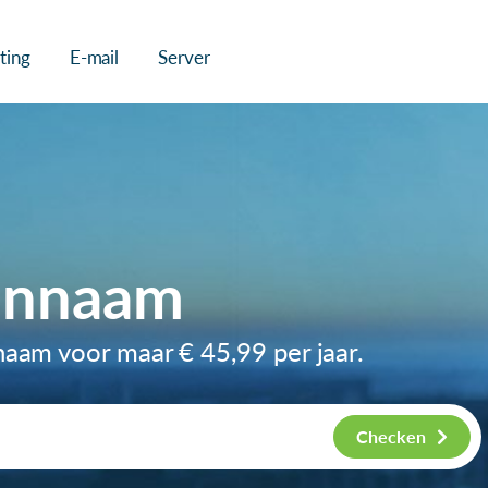
ting
E-mail
Server
innaam
nnaam voor maar
€ 45,99
per jaar.
Checken