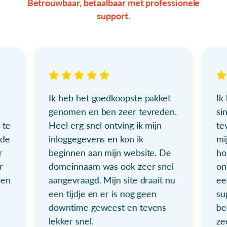
Betrouwbaar, betaalbaar met professionele
support.
Ik heb het goedkoopste pakket
Ik
genomen en ben zeer tevreden.
si
 te
Heel erg snel ontving ik mijn
te
ude
inloggegevens en kon ik
mi
r
beginnen aan mijn website. De
ho
r
domeinnaam was ook zeer snel
on
ien
aangevraagd. Mijn site draait nu
ee
een tijdje en er is nog geen
su
downtime geweest en tevens
be
lekker snel.
ze