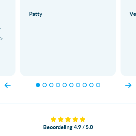
Patty
Ve
t
ls
Beoordeling 4.9 / 5.0