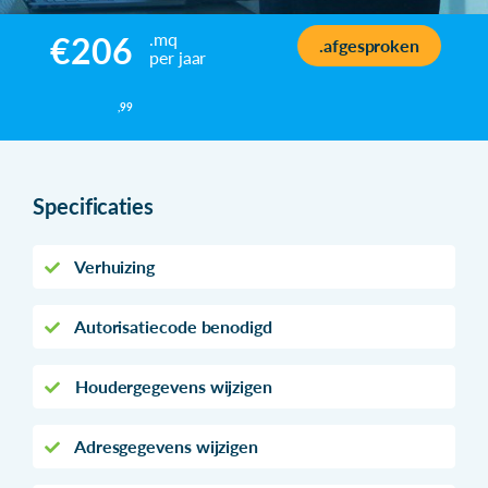
.mq
€206
.afgesproken
per jaar
,99
Specificaties
Verhuizing
Autorisatiecode benodigd
Houdergegevens wijzigen
Adresgegevens wijzigen