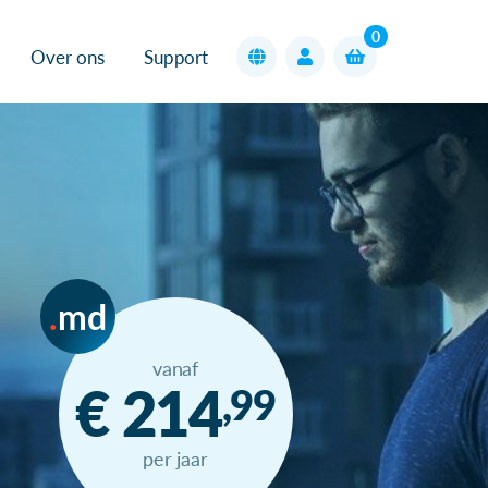
0
Over ons
Support
md
vanaf
€ 214
,99
per jaar