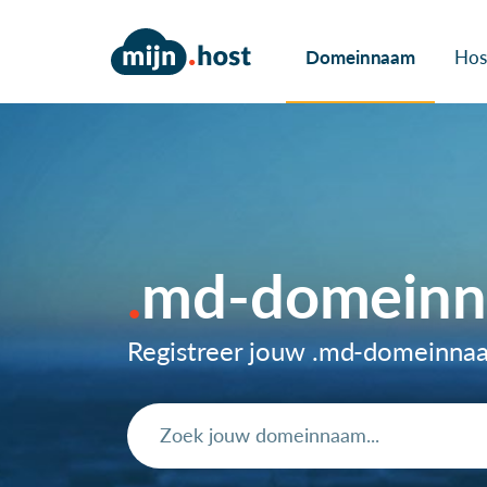
Domeinnaam
Hos
md-domein
Registreer jouw .md-domeinna