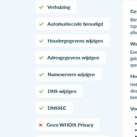
Verhuizing
Ge
Ben
Autorisatiecode benodigd
top
afk
Houdergegevens wijzigen
Wa
Een
Adresgegevens wijzigen
gel
spe
Nameservers wijzigen
Ho
Het
DNS wijzigen
dir
ben
DNSSEC
Vo
Geen WHOIS Privacy