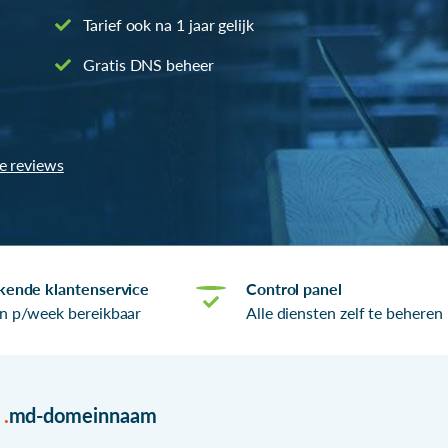
Tarief ook na 1 jaar gelijk
Gratis DNS beheer
le reviews
kende klantenservice
Control panel
n p/week bereikbaar
Alle diensten zelf te beheren
r
.
md-domeinnaam