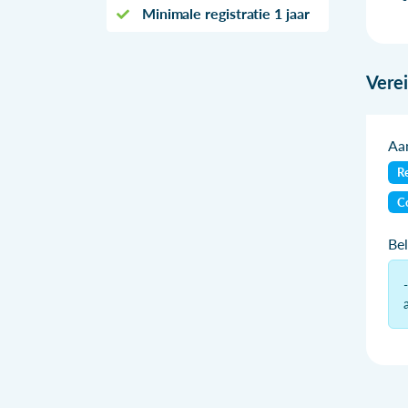
Minimale registratie 1 jaar
Vere
Aan
Re
C
Be