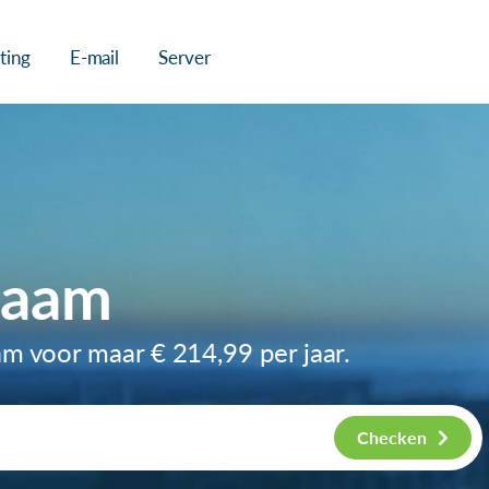
ting
E-mail
Server
naam
am voor maar
€ 214,99
per jaar.
Checken