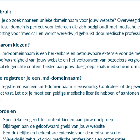
bruik
 je op zoek naar een unieke domeinnaam voor jouw website? Overweeg d
-level domein is perfect voor iedereen die zich bezighoudt met medische 
orting voor 'medical' en wordt wereldwijd gebruikt door medische professio
arom kiezen?
 .md-domeinnaam is een herkenbare en betrouwbare extensie voor de medi
oofwaardigheid van jouw website en het vertrouwen van bezoekers verg
cifiek gerichte content bieden aan jouw doelgroep, zoals medische informa
e registreer je een .md-domeinnaam?
 registreren van een .md-domeinnaam is eenvoudig. Controleer of de gew
ect vast. Let op: je moet een geldige medische licentie hebben of aantonen
t.
ordelen
Specifieke en gerichte content bieden aan jouw doelgroep
Bijdragen aan de geloofwaardigheid van jouw website
Een duidelijke en herkenbare extensie voor de medische sector
Wereldwijd gebruikt door medische professionals en organisaties