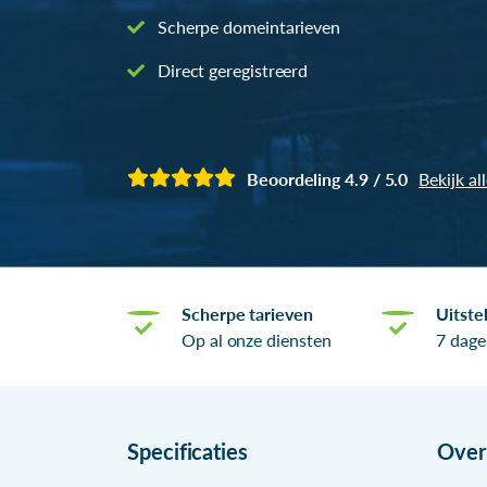
Scherpe domeintarieven
Direct geregistreerd
Beoordeling 4.9 / 5.0
Bekijk al
Scherpe tarieven
Uitste
Op al onze diensten
7 dage
Specificaties
Ove