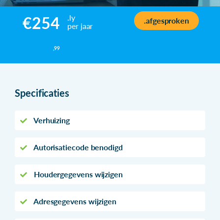
.ly
€254
.afgesproken
per jaar
,99
Specificaties
Verhuizing
Autorisatiecode benodigd
Houdergegevens wijzigen
Adresgegevens wijzigen