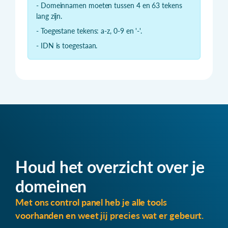
- Domeinnamen moeten tussen 4 en 63 tekens
lang zijn.
- Toegestane tekens: a-z, 0-9 en '-'.
- IDN is toegestaan.
Houd het overzicht over je
domeinen
Met ons control panel heb je alle tools
voorhanden en weet jij precies wat er gebeurt.