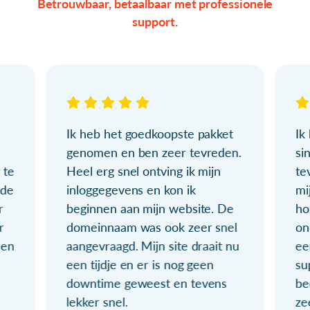
Betrouwbaar, betaalbaar met professionele
support.
Ik heb het goedkoopste pakket
Ik
genomen en ben zeer tevreden.
si
 te
Heel erg snel ontving ik mijn
te
ude
inloggegevens en kon ik
mi
r
beginnen aan mijn website. De
ho
r
domeinnaam was ook zeer snel
on
ien
aangevraagd. Mijn site draait nu
ee
een tijdje en er is nog geen
su
downtime geweest en tevens
be
lekker snel.
ze