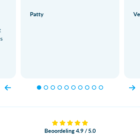
Patty
Ve
t
ls
Beoordeling 4.9 / 5.0