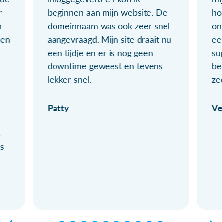
r
beginnen aan mijn website. De
ho
r
domeinnaam was ook zeer snel
on
ien
aangevraagd. Mijn site draait nu
ee
een tijdje en er is nog geen
su
downtime geweest en tevens
be
lekker snel.
ze
Patty
Ve
t
ls