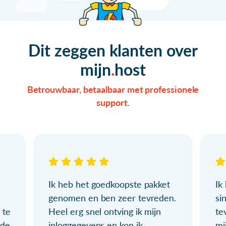
Dit zeggen klanten over
mijn
host
Betrouwbaar, betaalbaar met professionele
support.
Ik heb het goedkoopste pakket
Ik
genomen en ben zeer tevreden.
si
 te
Heel erg snel ontving ik mijn
te
ude
inloggegevens en kon ik
mi