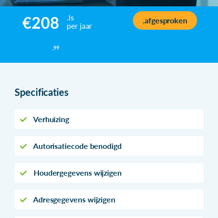
.ls
€208
.afgesproken
per jaar
,99
Specificaties
Verhuizing
Autorisatiecode benodigd
Houdergegevens wijzigen
Adresgegevens wijzigen