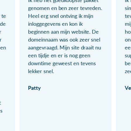
Ik heb het goedkoopste pakket
Ik
genomen en ben zeer tevreden.
si
 te
Heel erg snel ontving ik mijn
te
ude
inloggegevens en kon ik
mi
r
beginnen aan mijn website. De
ho
r
domeinnaam was ook zeer snel
on
ien
aangevraagd. Mijn site draait nu
ee
een tijdje en er is nog geen
su
downtime geweest en tevens
be
lekker snel.
ze
Patty
Ve
t
ls