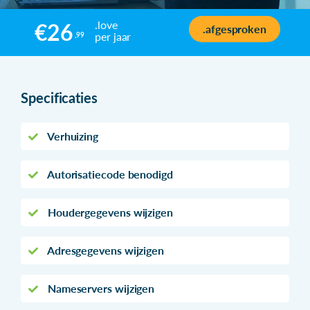
.love
€26
.afgesproken
per jaar
,99
Specificaties
Verhuizing
Autorisatiecode benodigd
Houdergegevens wijzigen
Adresgegevens wijzigen
Nameservers wijzigen