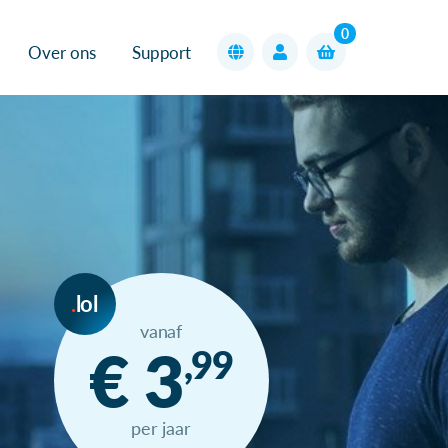
0
Over ons
Support
lol
vanaf
€ 3
,99
per jaar