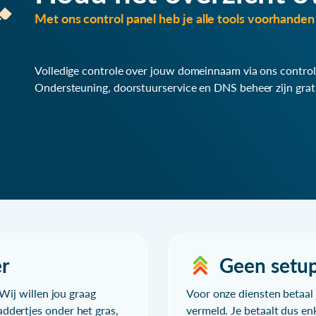
Met ons control panel heb je alle tools voorhanden 
Volledige controle over jouw domeinnaam via ons control
Ondersteuning, doorstuurservice en DNS beheer zijn grat
r
Geen setu
Wij willen jou graag
Voor onze diensten betaal j
ddertjes onder het gras,
vermeld. Je betaalt dus en