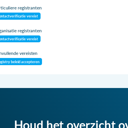
ticuliere registranten
ntactverificatie vereist
anisatie registranten
ntactverificatie vereist
vullende vereisten
gistry beleid accepteren
Houd het overzicht o