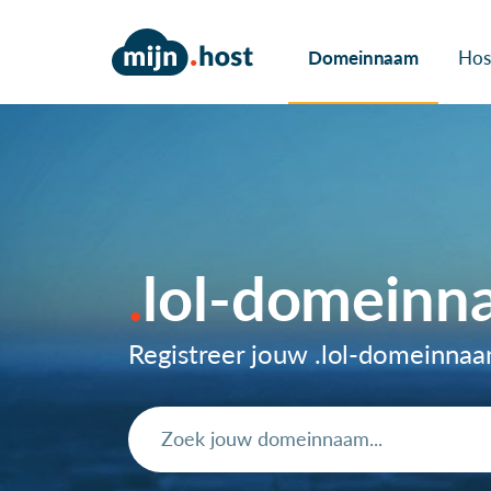
Domeinnaam
Hos
lol-domeinn
Registreer jouw .lol-domeinna