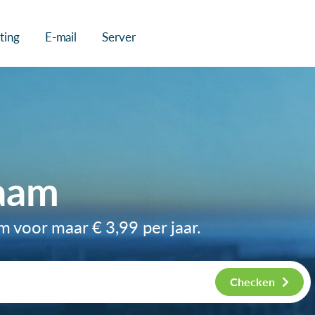
ting
E-mail
Server
aam
am voor maar
€ 3,99
per jaar.
Checken