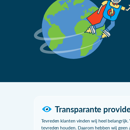
Transparante provide
Tevreden klanten vinden wij heel belangrijk. 
tevreden houden. Daarom hebben wij geen a