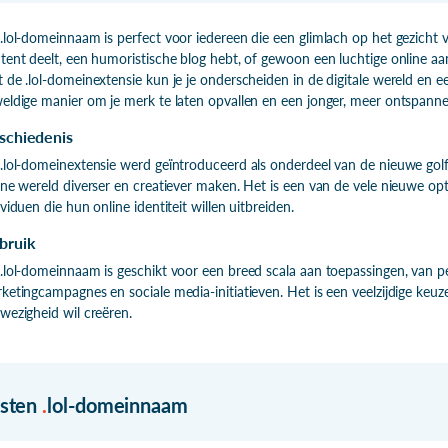
.lol-domeinnaam is perfect voor iedereen die een glimlach op het gezicht v
tent deelt, een humoristische blog hebt, of gewoon een luchtige online aanwe
 de .lol-domeinextensie kun je je onderscheiden in de digitale wereld en ee
eldige manier om je merk te laten opvallen en een jonger, meer ontspanne
schiedenis
.lol-domeinextensie werd geïntroduceerd als onderdeel van de nieuwe golf
ine wereld diverser en creatiever maken. Het is een van de vele nieuwe opt
ividuen die hun online identiteit willen uitbreiden.
bruik
.lol-domeinnaam is geschikt voor een breed scala aan toepassingen, van pe
ketingcampagnes en sociale media-initiatieven. Het is een veelzijdige keuz
wezigheid wil creëren.
isten
.
lol-domeinnaam