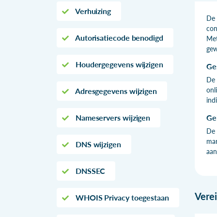
Verhuizing
De 
con
Autorisatiecode benodigd
Met
gew
Houdergegevens wijzigen
Ge
De 
onl
Adresgegevens wijzigen
ind
Nameservers wijzigen
Ge
De 
mar
DNS wijzigen
aan
DNSSEC
Vere
WHOIS Privacy toegestaan