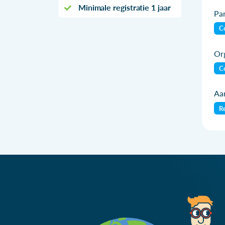
Minimale registratie 1 jaar
Par
Co
Org
Co
Aan
Re