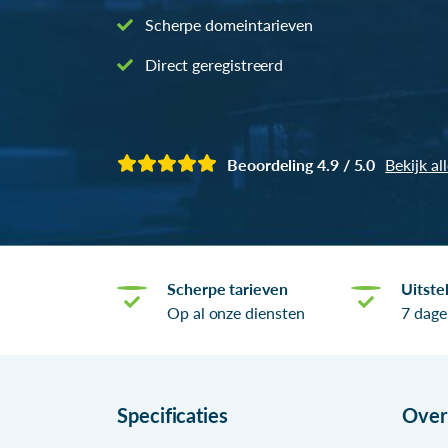
Scherpe domeintarieven
Direct geregistreerd
Beoordeling 4.9 / 5.0
Bekijk al
Scherpe tarieven
Uitste
Op al onze diensten
7 dage
Specificaties
Ove