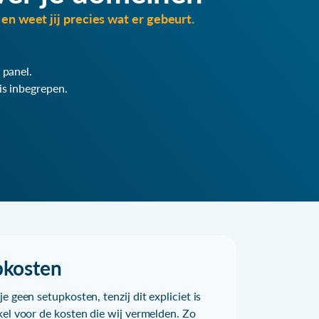
en weet jij precies wat er gebeurt.
 panel.
is inbegrepen.
pkosten
e geen setupkosten, tenzij dit expliciet is
kel voor de kosten die wij vermelden. Zo