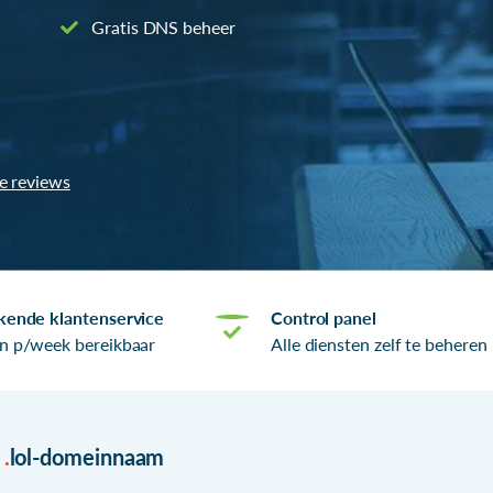
Gratis DNS beheer
le reviews
kende klantenservice
Control panel
n p/week bereikbaar
Alle diensten zelf te beheren
r
.
lol-domeinnaam