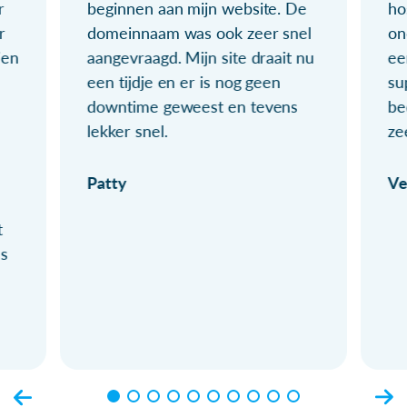
r
beginnen aan mijn website. De
ho
r
domeinnaam was ook zeer snel
on
ien
aangevraagd. Mijn site draait nu
ee
een tijdje en er is nog geen
su
downtime geweest en tevens
be
lekker snel.
ze
Patty
Ve
t
ls