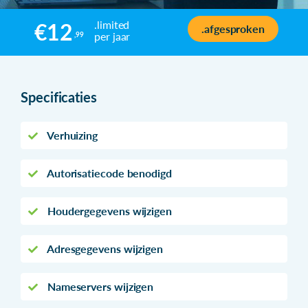
.limited
€12
.afgesproken
per jaar
,99
Specificaties
Verhuizing
Autorisatiecode benodigd
Houdergegevens wijzigen
Adresgegevens wijzigen
Nameservers wijzigen