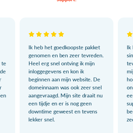
Ik heb het goedkoopste pakket
Ik
genomen en ben zeer tevreden.
si
 te
Heel erg snel ontving ik mijn
te
ude
inloggegevens en kon ik
mi
r
beginnen aan mijn website. De
ho
r
domeinnaam was ook zeer snel
on
ien
aangevraagd. Mijn site draait nu
ee
een tijdje en er is nog geen
su
downtime geweest en tevens
be
lekker snel.
ze