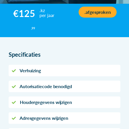
.kz
€125
.afgesproken
per jaar
,99
Specificaties
Verhuizing
Autorisatiecode benodigd
Houdergegevens wijzigen
Adresgegevens wijzigen