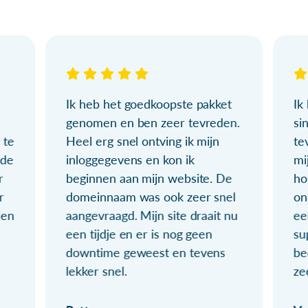
Ik heb het goedkoopste pakket
Ik
genomen en ben zeer tevreden.
si
 te
Heel erg snel ontving ik mijn
te
ude
inloggegevens en kon ik
mi
r
beginnen aan mijn website. De
ho
r
domeinnaam was ook zeer snel
on
ien
aangevraagd. Mijn site draait nu
ee
een tijdje en er is nog geen
su
downtime geweest en tevens
be
lekker snel.
ze