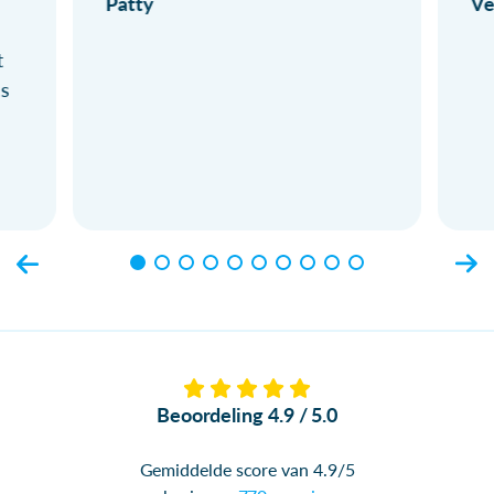
Patty
Ve
t
ls
Beoordeling 4.9 / 5.0
Gemiddelde score van 4.9/5