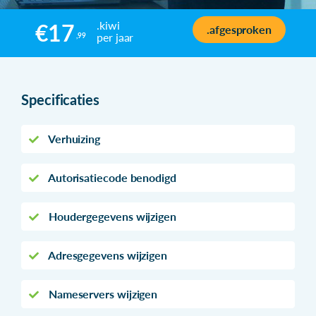
.kiwi
€17
.afgesproken
per jaar
,99
Specificaties
Verhuizing
Autorisatiecode benodigd
Houdergegevens wijzigen
Adresgegevens wijzigen
Nameservers wijzigen