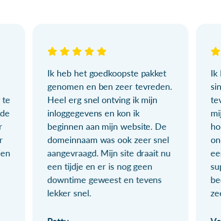
Ik heb het goedkoopste pakket
Ik
genomen en ben zeer tevreden.
si
 te
Heel erg snel ontving ik mijn
te
ude
inloggegevens en kon ik
mi
r
beginnen aan mijn website. De
ho
r
domeinnaam was ook zeer snel
on
ien
aangevraagd. Mijn site draait nu
ee
een tijdje en er is nog geen
su
downtime geweest en tevens
be
lekker snel.
ze