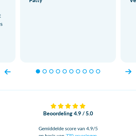
Patty
Ve
t
ls
Beoordeling 4.9 / 5.0
Gemiddelde score van 4.9/5
op basis van
770 ervaringen