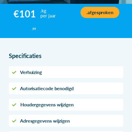
.kg
€101
.afgesproken
per jaar
,99
Specificaties
Verhuizing
Autorisatiecode benodigd
Houdergegevens wijzigen
Adresgegevens wijzigen