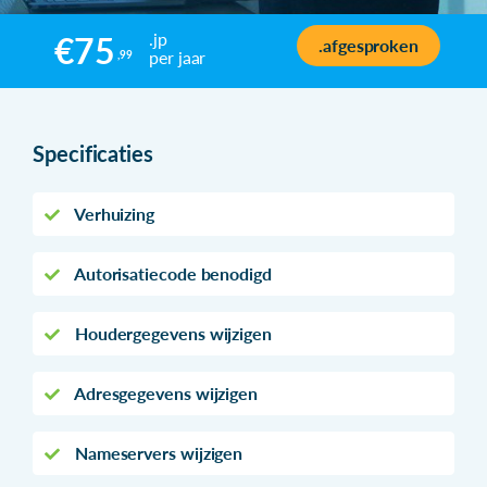
.jp
€75
.afgesproken
per jaar
,99
Specificaties
Verhuizing
Autorisatiecode benodigd
Houdergegevens wijzigen
Adresgegevens wijzigen
Nameservers wijzigen