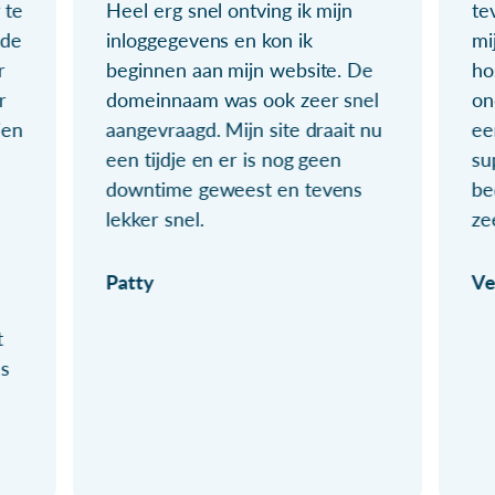
 te
Heel erg snel ontving ik mijn
te
ude
inloggegevens en kon ik
mi
r
beginnen aan mijn website. De
ho
r
domeinnaam was ook zeer snel
on
ien
aangevraagd. Mijn site draait nu
ee
een tijdje en er is nog geen
su
downtime geweest en tevens
be
lekker snel.
ze
Patty
Ve
t
ls