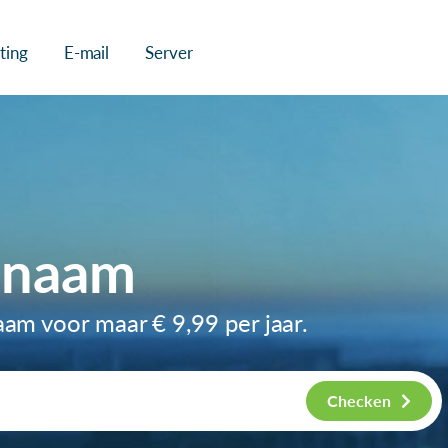
ting
E-mail
Server
nnaam
naam voor maar
€ 9,99
per jaar.
Checken