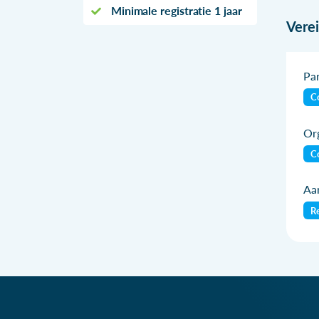
Minimale registratie 1 jaar
Vere
Par
Co
Org
Co
Aan
Re