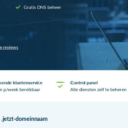
Gratis DNS beheer
le reviews
kende klantenservice
Control panel
n p/week bereikbaar
Alle diensten zelf te beheren
r
.
jetzt-domeinnaam