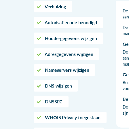
Verhuizing
De 
aan
Autorisatiecode benodigd
De 
man
Houdergegevens wijzigen
Ge
De 
Adresgegevens wijzigen
een
mar
Nameservers wijzigen
Ge
Bed
DNS wijzigen
voo
Be
DNSSEC
De 
zij
WHOIS Privacy toegestaan