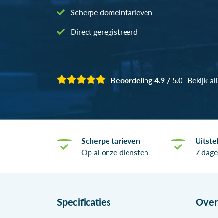
Scherpe domeintarieven
Direct geregistreerd
Beoordeling 4.9 / 5.0
Bekijk al
Scherpe tarieven
Uitste
Op al onze diensten
7 dage
Specificaties
Ove