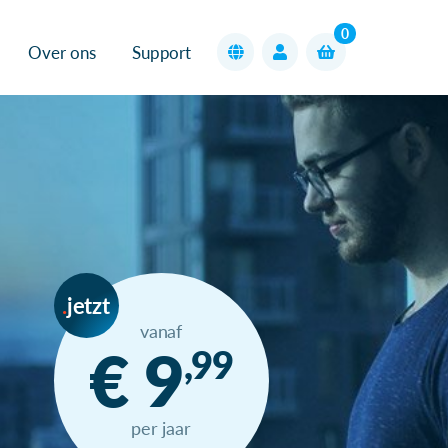
0
Over ons
Support
jetzt
vanaf
€ 9
,99
per jaar