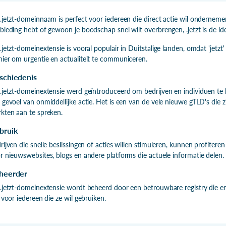
.jetzt-domeinnaam is perfect voor iedereen die direct actie wil ondernem
bieding hebt of gewoon je boodschap snel wilt overbrengen, .jetzt is de id
.jetzt-domeinextensie is vooral populair in Duitstalige landen, omdat 'jetzt'
ier om urgentie en actualiteit te communiceren.
schiedenis
.jetzt-domeinextensie werd geïntroduceerd om bedrijven en individuen te
 gevoel van onmiddellijke actie. Het is een van de vele nieuwe gTLD's die
kten aan te spreken.
bruik
rijven die snelle beslissingen of acties willen stimuleren, kunnen profiter
r nieuwswebsites, blogs en andere platforms die actuele informatie delen.
heerder
.jetzt-domeinextensie wordt beheerd door een betrouwbare registry die erv
n voor iedereen die ze wil gebruiken.