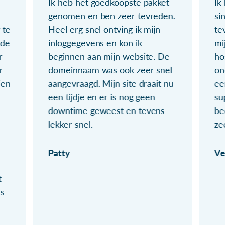
Ik heb het goedkoopste pakket
Ik
genomen en ben zeer tevreden.
si
 te
Heel erg snel ontving ik mijn
te
ude
inloggegevens en kon ik
mi
r
beginnen aan mijn website. De
ho
r
domeinnaam was ook zeer snel
on
ien
aangevraagd. Mijn site draait nu
ee
een tijdje en er is nog geen
su
downtime geweest en tevens
be
lekker snel.
ze
Patty
Ve
t
ls