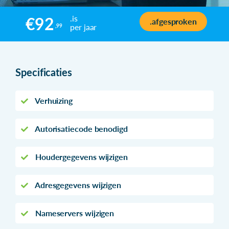
.is
€92
.afgesproken
per jaar
,99
Specificaties
Verhuizing
Autorisatiecode benodigd
Houdergegevens wijzigen
Adresgegevens wijzigen
Nameservers wijzigen