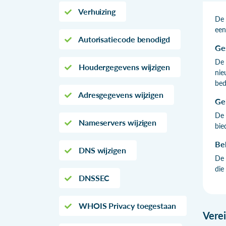
Verhuizing
De 
een
Autorisatiecode benodigd
Ge
De 
Houdergegevens wijzigen
nie
bed
Adresgegevens wijzigen
Ge
De 
Nameservers wijzigen
bie
Be
DNS wijzigen
De 
die 
DNSSEC
WHOIS Privacy toegestaan
Vere