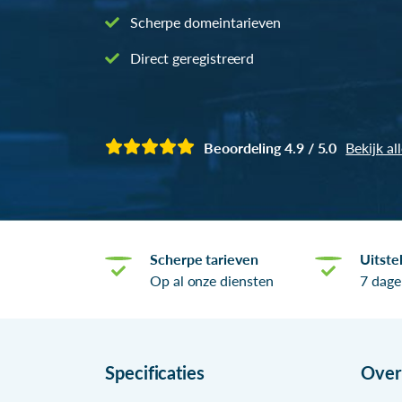
Scherpe domeintarieven
Direct geregistreerd
Beoordeling 4.9 / 5.0
Bekijk al
Scherpe tarieven
Uitste
Op al onze diensten
7 dage
Specificaties
Ove