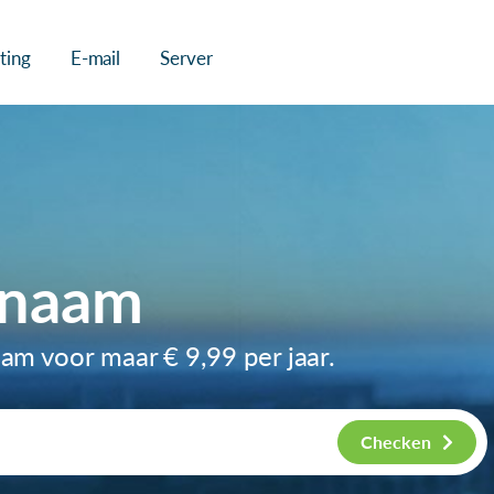
ting
E-mail
Server
nnaam
naam voor maar
€ 9,99
per jaar.
Checken