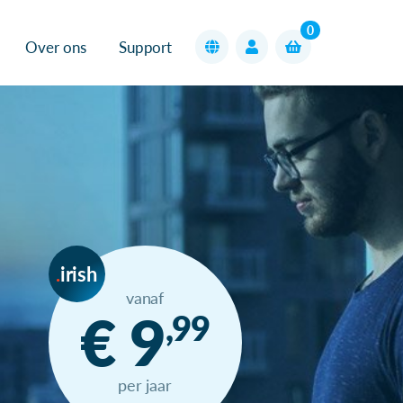
0
Over ons
Support
irish
vanaf
€ 9
,99
per jaar