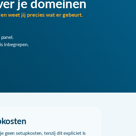
ver je domeinen
en weet jij precies wat er gebeurt.
 panel.
is inbegrepen.
pkosten
e geen setupkosten, tenzij dit expliciet is