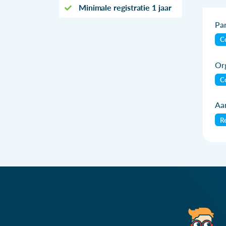
Minimale registratie 1 jaar
Par
Co
Org
Co
Aan
Re