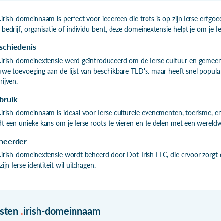
.irish-domeinnaam is perfect voor iedereen die trots is op zijn Ierse erfgo
 bedrijf, organisatie of individu bent, deze domeinextensie helpt je om je Ie
schiedenis
.irish-domeinextensie werd geïntroduceerd om de Ierse cultuur en gemeens
uwe toevoeging aan de lijst van beschikbare TLD's, maar heeft snel popu
rijven.
bruik
.irish-domeinnaam is ideaal voor Ierse culturele evenementen, toerisme, en
dt een unieke kans om je Ierse roots te vieren en te delen met een wereldw
heerder
.irish-domeinextensie wordt beheerd door Dot-Irish LLC, die ervoor zorgt
zijn Ierse identiteit wil uitdragen.
isten
.
irish-domeinnaam