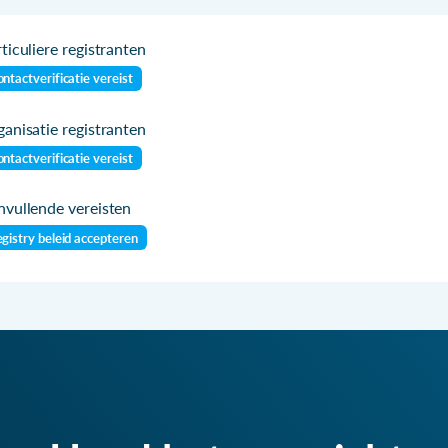
ticuliere registranten
ntactverificatie vereist
anisatie registranten
ntactverificatie vereist
vullende vereisten
gistry beleid accepteren