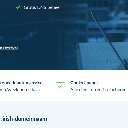
Gratis DNS beheer
le reviews
kende klantenservice
Control panel
n p/week bereikbaar
Alle diensten zelf te beheren
r
.
irish-domeinnaam