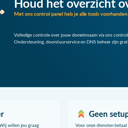
Houd het overzicht o
Met ons control panel heb je alle tools voorhanden 
Volledige controle over jouw domeinnaam via ons control
Ondersteuning, doorstuurservice en DNS beheer zijn grat
r
Geen setu
Wij willen jou graag
Voor onze diensten betaal j