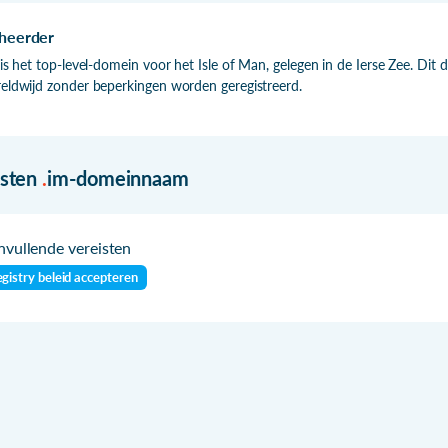
heerder
 is het top-level-domein voor het Isle of Man, gelegen in de Ierse Zee. D
eldwijd zonder beperkingen worden geregistreerd.
isten
.
im-domeinnaam
vullende vereisten
gistry beleid accepteren