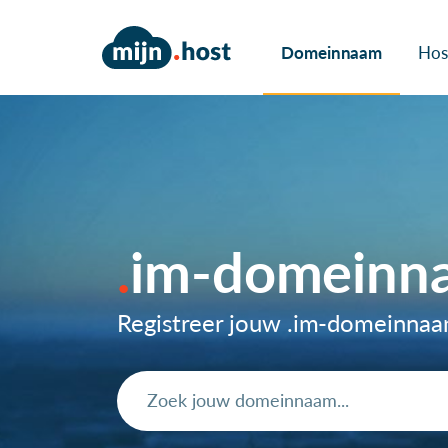
Domeinnaam
Hos
im-domeinn
Registreer jouw .im-domeinna