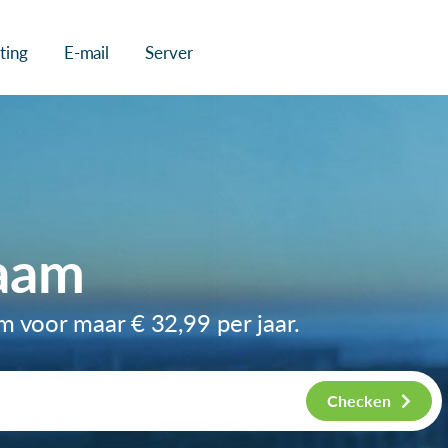
ting
E-mail
Server
aam
am voor maar
€ 32,99
per jaar.
Checken