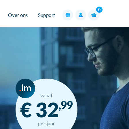
0
Over ons
Support
im
vanaf
€ 32
,99
per jaar