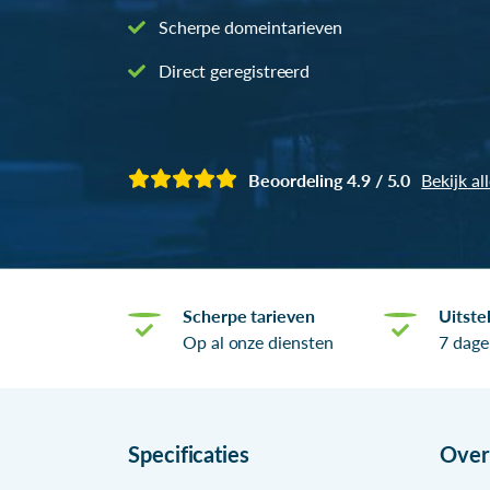
Scherpe domeintarieven
Direct geregistreerd
Beoordeling 4.9 / 5.0
Bekijk al
Scherpe tarieven
Uitste
Op al onze diensten
7 dage
Specificaties
Ove