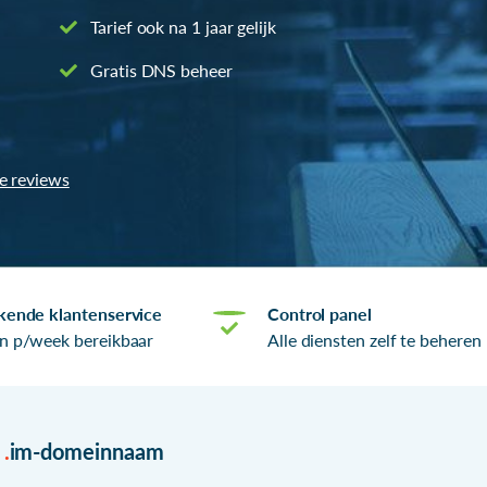
Tarief ook na 1 jaar gelijk
Gratis DNS beheer
le reviews
kende klantenservice
Control panel
n p/week bereikbaar
Alle diensten zelf te beheren
r
.
im-domeinnaam