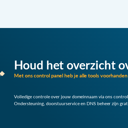
Houd het overzicht o
Met ons control panel heb je alle tools voorhanden 
Volledige controle over jouw domeinnaam via ons control
Ondersteuning, doorstuurservice en DNS beheer zijn grat