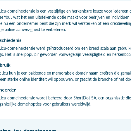
.icu-domeinextensie is een veelzijdige en herkenbare keuze voor iedereen di
See You', wat het een uitstekende optie maakt voor bedrijven en individuen 
je nu een ondernemer bent die zijn merk wil versterken of een creatieveling 
je online aanwezigheid te verbeteren.
schiedenis
.icu-domeinextensie werd geïntroduceerd om een breed scala aan gebruiker
gs. Het is snel populair geworden vanwege zijn veelzijdigheid en herkenbaa
bruik
 .icu kun je een pakkende en memorabele domeinnaam creëren die gemakkel
 een sterke online identiteit wil opbouwen, ongeacht de branche of het doe
heerder
.icu-domeinextensie wordt beheerd door ShortDot SA, een organisatie die 
gankelijke domeinopties voor gebruikers wereldwijd.
isten
.
icu-domeinnaam