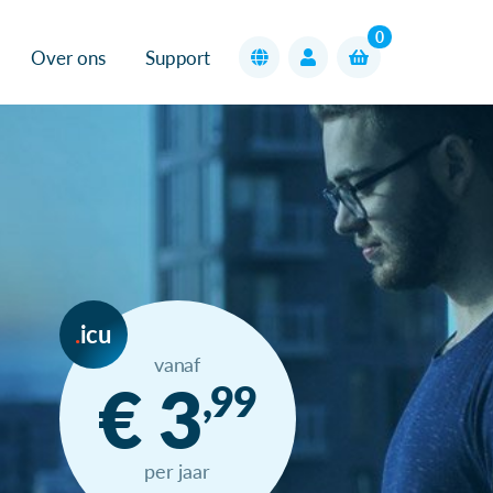
0
Over ons
Support
icu
vanaf
€ 3
,99
per jaar