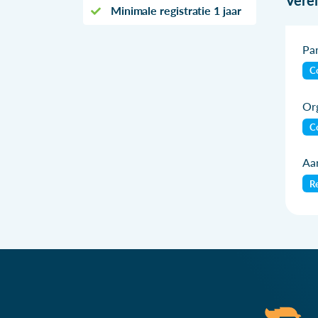
Minimale registratie 1 jaar
Par
Co
Org
Co
Aan
Re