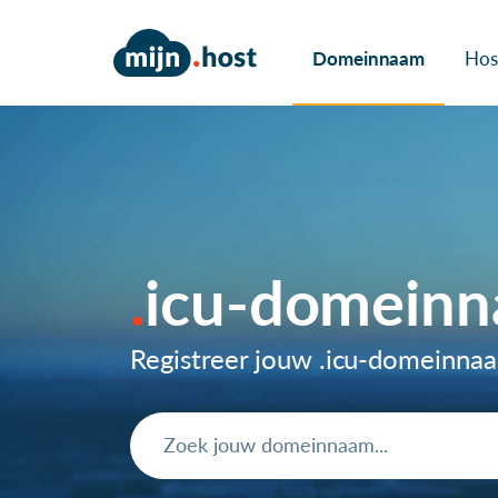
Domeinnaam
Hos
icu-domein
Registreer jouw .icu-domeinna