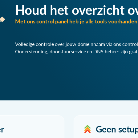
Houd het overzicht o
Met ons control panel heb je alle tools voorhanden 
Volledige controle over jouw domeinnaam via ons control
Ondersteuning, doorstuurservice en DNS beheer zijn grat
r
Geen setu