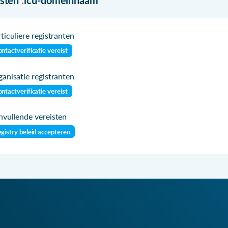
ticuliere registranten
ntactverificatie vereist
anisatie registranten
ntactverificatie vereist
vullende vereisten
gistry beleid accepteren