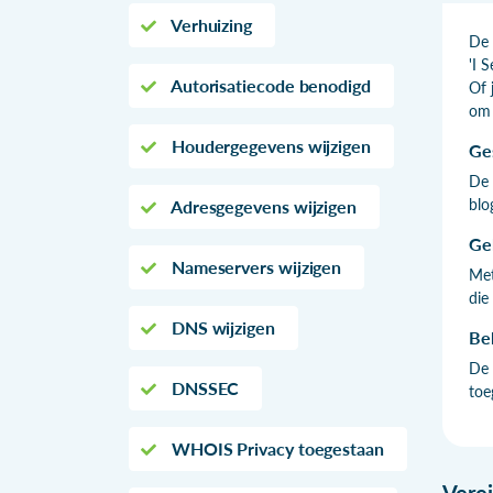
Verhuizing
De 
'I 
Autorisatiecode benodigd
Of 
om 
Houdergegevens wijzigen
Ge
De 
blo
Adresgegevens wijzigen
Ge
Nameservers wijzigen
Met
die
DNS wijzigen
Be
De 
DNSSEC
toe
WHOIS Privacy toegestaan
Vere