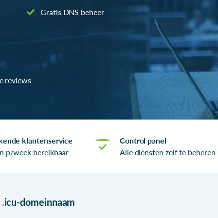
Gratis DNS beheer
le reviews
kende klantenservice
Control panel
n p/week bereikbaar
Alle diensten zelf te beheren
r
.
icu-domeinnaam