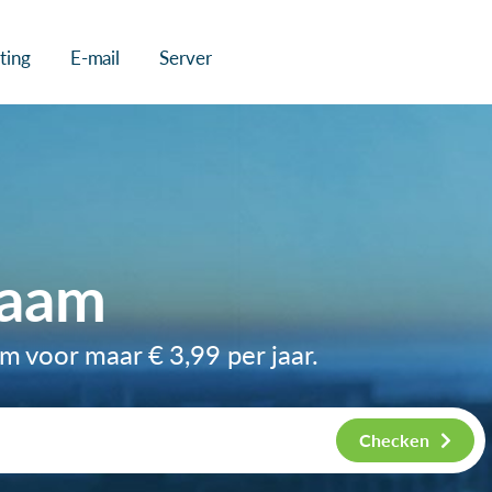
ting
E-mail
Server
naam
am voor maar
€ 3,99
per jaar.
Checken