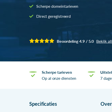
Scherpe domeintarieven
Direct geregistreerd
Beoordeling 4.9 / 5.0
Bekijk al
Scherpe tarieven
Uitste
Op al onze diensten
7 dage
Specificaties
Ove