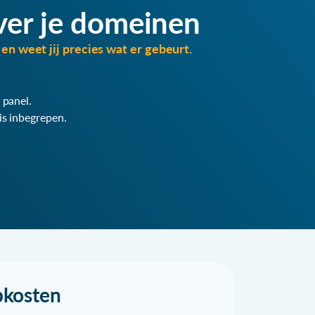
ver je domeinen
en weet jij precies wat er gebeurt.
 panel.
is inbegrepen.
pkosten