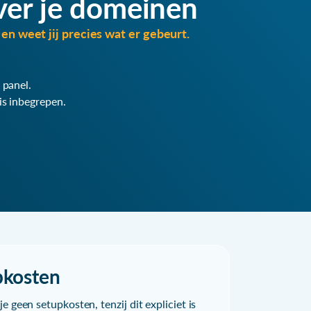
ver je domeinen
en weet jij precies wat er gebeurt.
 panel.
is inbegrepen.
pkosten
e geen setupkosten, tenzij dit expliciet is