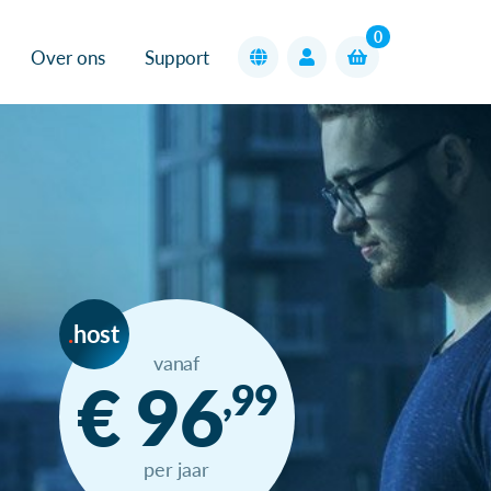
0
Over ons
Support
host
vanaf
€ 96
,99
per jaar