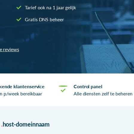
Tarief ook na 1 jaar gelijk
Gratis DNS beheer
le reviews
kende klantenservice
Control panel
n p/week bereikbaar
Alle diensten zelf te beheren
r
.
host-domeinnaam