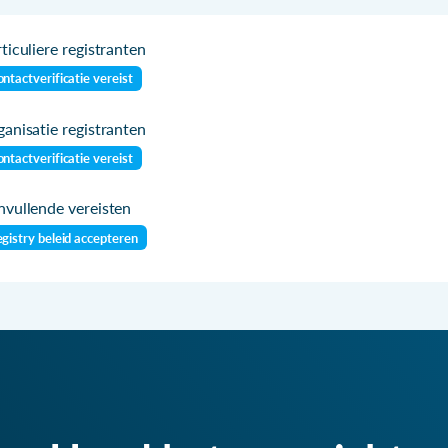
ticuliere registranten
ntactverificatie vereist
anisatie registranten
ntactverificatie vereist
vullende vereisten
gistry beleid accepteren