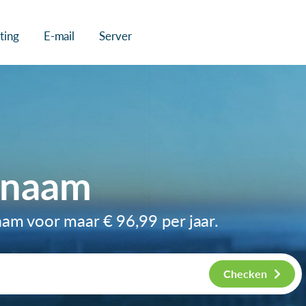
ting
E-mail
Server
nnaam
naam voor maar
€ 96,99
per jaar.
Checken