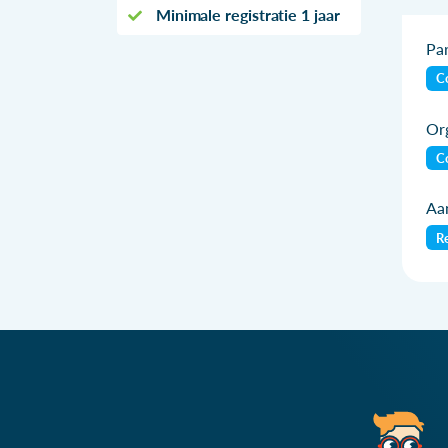
Minimale registratie 1 jaar
Par
Co
Org
Co
Aan
Re