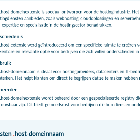
.host-domeinextensie is speciaal ontworpen voor de hostingindustrie. Het 
tingdiensten aanbieden, zoals webhosting, cloudoplossingen en serverbe
 expertise en specialisatie in de hostingsector benadrukken.
schiedenis
.host-extensie werd geïntroduceerd om een specifieke ruimte te creëren 
kenbare en relevante optie voor bedrijven die zich willen onderscheiden i
bruik
.host-domeinnaam is ideaal voor hostingproviders, datacenters en IT-bedri
sterken. Het helpt klanten om direct te begrijpen dat ze te maken hebben 
heerder
.host-domeinextensie wordt beheerd door een gespecialiseerde registry die
rouwbaar zijn. Dit biedt gemoedsrust voor bedrijven die hun diensten ond
isten
.
host-domeinnaam