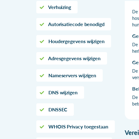
Verhuizing
De 
hos
Autorisatiecode benodigd
hun
Ge
Houdergegevens wijzigen
De 
her
Adresgegevens wijzigen
Ge
De 
Nameservers wijzigen
ver
Be
DNS wijzigen
De 
bet
DNSSEC
WHOIS Privacy toegestaan
Vere