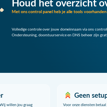
Houd het overzicht o
Met ons control panel heb je alle tools voorhanden 
Volledige controle over jouw domeinnaam via ons control
Ondersteuning, doorstuurservice en DNS beheer zijn grat
r
Geen setu
Wij willen jou graag
Voor onze diensten betaal j