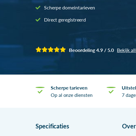
Scherpe domeintarieven
Direct geregistreerd
Beoordeling 4.9 / 5.0
Bekijk al
Scherpe tarieven
Uitste
Op al onze diensten
7 dage
Specificaties
Ove