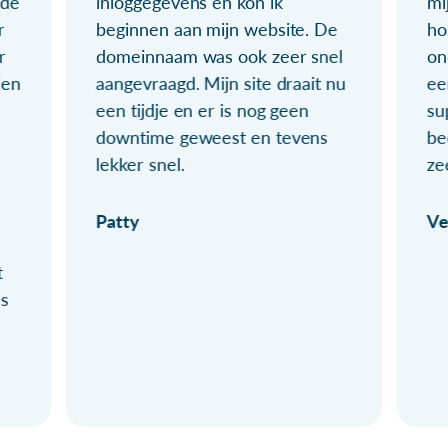
ude
inloggegevens en kon ik
mi
r
beginnen aan mijn website. De
ho
r
domeinnaam was ook zeer snel
on
ien
aangevraagd. Mijn site draait nu
ee
een tijdje en er is nog geen
su
downtime geweest en tevens
be
lekker snel.
ze
Patty
Ve
t
ls