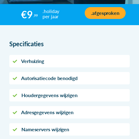
.holiday
€9
.afgesproken
per jaar
,99
Specificaties
Verhuizing
Autorisatiecode benodigd
Houdergegevens wijzigen
Adresgegevens wijzigen
Nameservers wijzigen