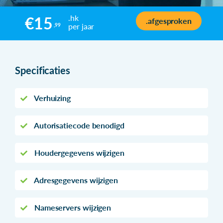
.hk
€15
.afgesproken
per jaar
,99
Specificaties
Verhuizing
Autorisatiecode benodigd
Houdergegevens wijzigen
Adresgegevens wijzigen
Nameservers wijzigen