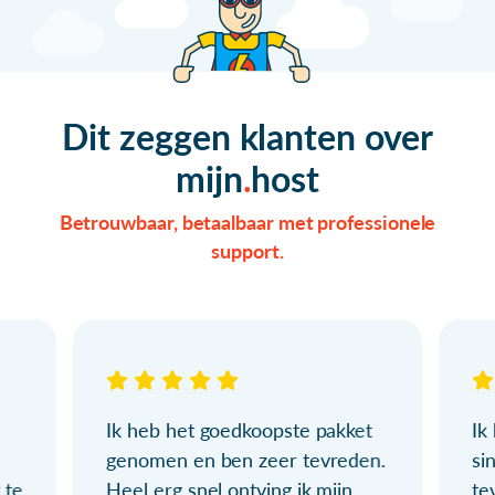
Dit zeggen klanten over
mijn
host
Betrouwbaar, betaalbaar met professionele
support.
Ik heb het goedkoopste pakket
Ik
genomen en ben zeer tevreden.
si
 te
Heel erg snel ontving ik mijn
te