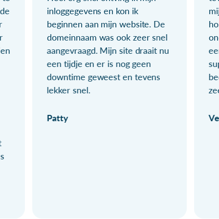
ude
inloggegevens en kon ik
mi
r
beginnen aan mijn website. De
ho
r
domeinnaam was ook zeer snel
on
ien
aangevraagd. Mijn site draait nu
ee
een tijdje en er is nog geen
su
downtime geweest en tevens
be
lekker snel.
ze
Patty
Ve
t
ls