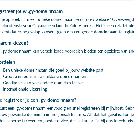
gistreer jouw .gy-domeinnaam
 je op zoek naar een unieke domeinnaam voor jouw website? Overweeg da
einextensie voor Guyana, een land in Zuid-Amerika. Het is een relatief nie
ekent dat er nog volop kansen liggen om een goede domeinnaam te registr
arom kiezen?
 .gy-domeinnaam kan verschillende voordelen bieden ten opzichte van an
ordelen
Een unieke domeinnaam die goed bij jouw website past
Groot aanbod van beschikbare domeinnamen
Goedkoper dan veel andere domeinextensies
Internationale uitstraling
e registreer je een .gy-domeinnaam?
kunt een .gy-domeinnaam eenvoudig en snel registreren bij mijn.host. Ge
jouw gewenste domeinnaam nog beschikbaar is. Als dat het geval is, kun j
den scherpe tarieven en goede service, dus je kunt altijd bij ons terecht als