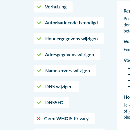
Verhuizing
Re
Ben
Autorisatiecode benodigd
dom
bet
Houdergegevens wijzigen
Wa
Een
Adresgegevens wijzigen
Vo
Nameservers wijzigen
DNS wijzigen
Ho
DNSSEC
Je 
of 
bie
Geen WHOIS Privacy