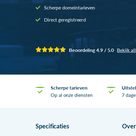
Scherpe domeintarieven
Direct geregistreerd
Beoordeling 4.9 / 5.0
Bekijk al
Scherpe tarieven
Uitste
Op al onze diensten
7 dage
Specificaties
Ove