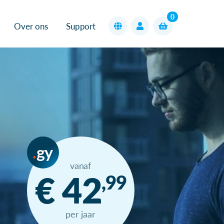
0
Over ons
Support
gy
vanaf
€ 42
,99
per jaar