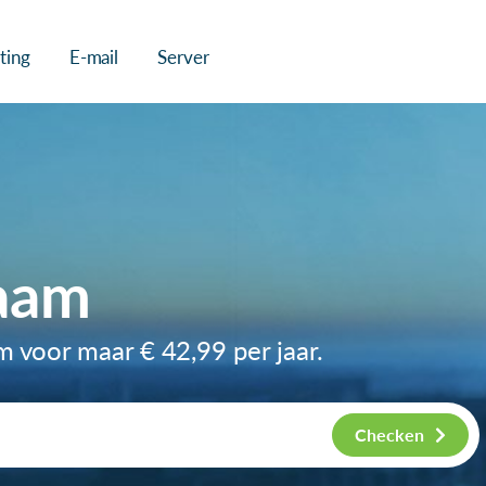
ting
E-mail
Server
aam
am voor maar
€ 42,99
per jaar.
Checken