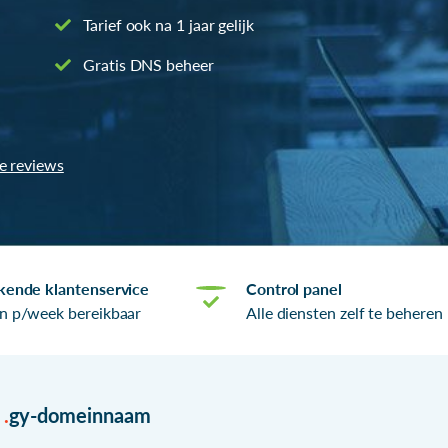
Tarief ook na 1 jaar gelijk
Gratis DNS beheer
le reviews
kende klantenservice
Control panel
n p/week bereikbaar
Alle diensten zelf te beheren
r
.
gy-domeinnaam