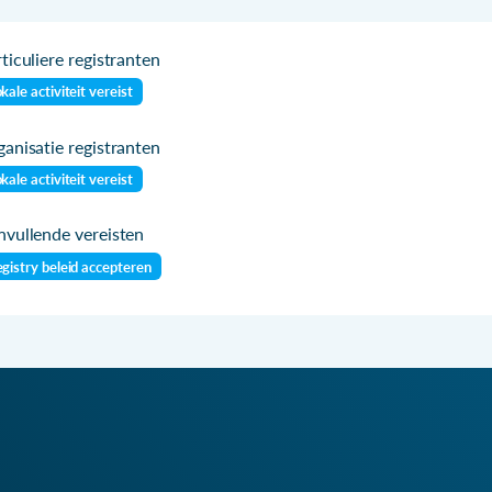
ticuliere registranten
kale activiteit vereist
anisatie registranten
kale activiteit vereist
vullende vereisten
gistry beleid accepteren