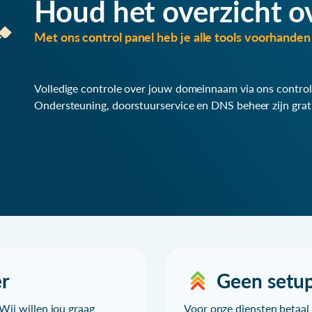
Houd het overzicht o
Met ons control panel heb je alle tools voorhanden 
Volledige controle over jouw domeinnaam via ons control
Ondersteuning, doorstuurservice en DNS beheer zijn grat
r
Geen setu
Wij willen jou graag
Voor onze diensten betaal j