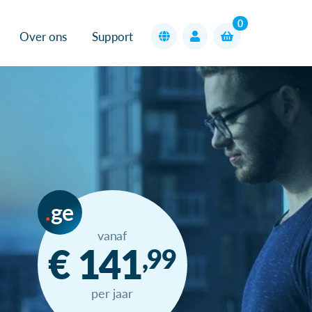
0
Over ons
Support
ge
vanaf
€ 141
,99
per jaar