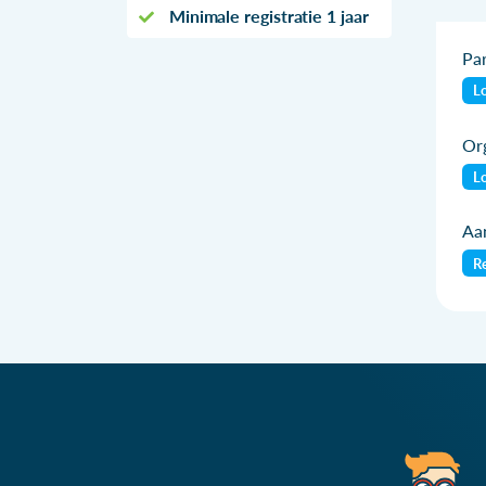
Minimale registratie 1 jaar
Par
Lo
Org
Lo
Aan
Re