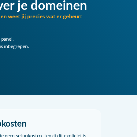
ver je domeinen
en weet jij precies wat er gebeurt.
 panel.
is inbegrepen.
pkosten
e geen setupkosten, tenzij dit expliciet is