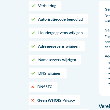
Verhuizing
Ge
Ben
Autorisatiecode benodigd
waa
Ge
Houdergegevens wijzigen
Een
con
Adresgegevens wijzigen
en 
Vo
Nameservers wijzigen
DNS wijzigen
DNSSEC
Geen WHOIS Privacy
Vere