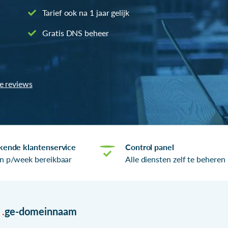
Tarief ook na 1 jaar gelijk
Gratis DNS beheer
le reviews
kende klantenservice
Control panel
n p/week bereikbaar
Alle diensten zelf te beheren
r
.
ge-domeinnaam