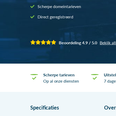
Scherpe domeintarieven
Direct geregistreerd
Beoordeling 4.9 / 5.0
Bekijk al
Scherpe tarieven
Uitste
Op al onze diensten
7 dage
Specificaties
Ove