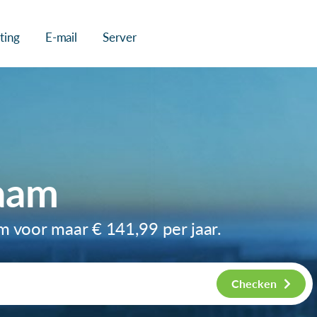
ting
E-mail
Server
aam
am voor maar
€ 141,99
per jaar.
Checken