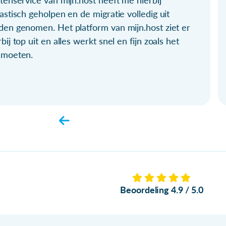
tenservice van mijn.host heeft me hierbij
astisch geholpen en de migratie volledig uit
den genomen. Het platform van mijn.host ziet er
bij top uit en alles werkt snel en fijn zoals het
 moeten.
Beoordeling 4.9 / 5.0