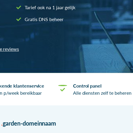
Tarief ook na 1 jaar gelijk
Gratis DNS beheer
le reviews
kende klantenservice
Control panel
n p/week bereikbaar
Alle diensten zelf te beheren
r
.
garden-domeinnaam