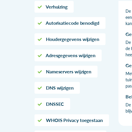
Verhuizing
De 
een
Autorisatiecode benodigd
kan
Ge
Houdergegevens wijzigen
De 
de 
hee
Adresgegevens wijzigen
Ge
Nameservers wijzigen
Met
tui
pas
DNS wijzigen
Be
DNSSEC
De 
bli
WHOIS Privacy toegestaan