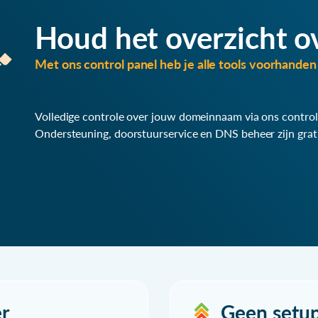
Houd het overzicht o
Met ons control panel heb je alle tools voorhanden 
Volledige controle over jouw domeinnaam via ons control
Ondersteuning, doorstuurservice en DNS beheer zijn grat
r
Geen setu