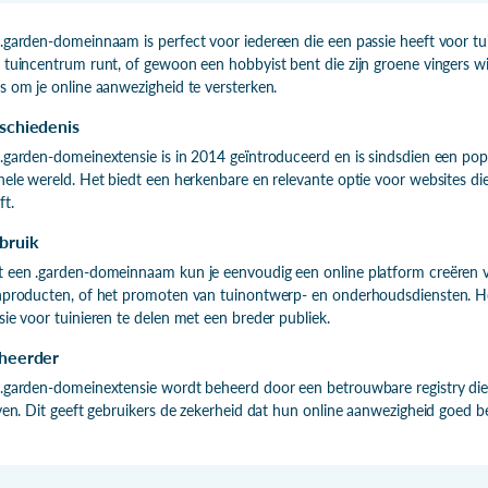
.garden-domeinnaam is perfect voor iedereen die een passie heeft voor tuin
 tuincentrum runt, of gewoon een hobbyist bent die zijn groene vingers wi
s om je online aanwezigheid te versterken.
schiedenis
.garden-domeinextensie is in 2014 geïntroduceerd en is sindsdien een pop
hele wereld. Het biedt een herkenbare en relevante optie voor websites di
ft.
bruik
 een .garden-domeinnaam kun je eenvoudig een online platform creëren vo
nproducten, of het promoten van tuinontwerp- en onderhoudsdiensten. Het
sie voor tuinieren te delen met een breder publiek.
heerder
.garden-domeinextensie wordt beheerd door een betrouwbare registry die e
jven. Dit geeft gebruikers de zekerheid dat hun online aanwezigheid goed b