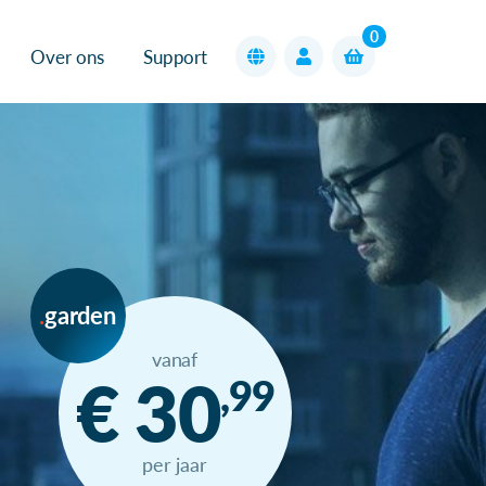
0
Over ons
Support
garden
vanaf
€ 30
,99
per jaar