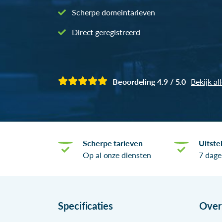
Scherpe domeintarieven
Direct geregistreerd
Beoordeling 4.9 / 5.0
Bekijk al
Scherpe tarieven
Uitste
Op al onze diensten
7 dage
Specificaties
Ove