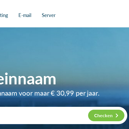
ting
E-mail
Server
einnaam
innaam voor maar
€ 30,99
per jaar.
Checken