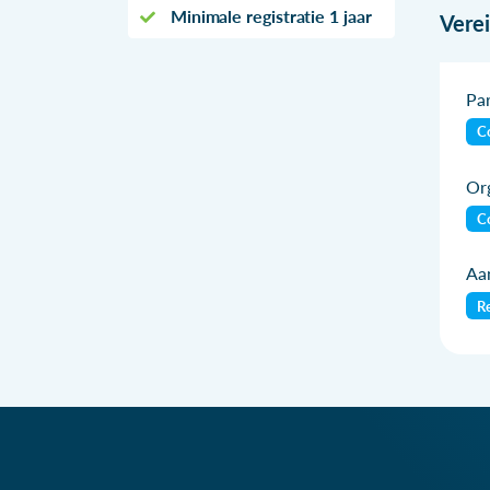
Minimale registratie 1 jaar
Vere
Par
Co
Org
Co
Aan
Re