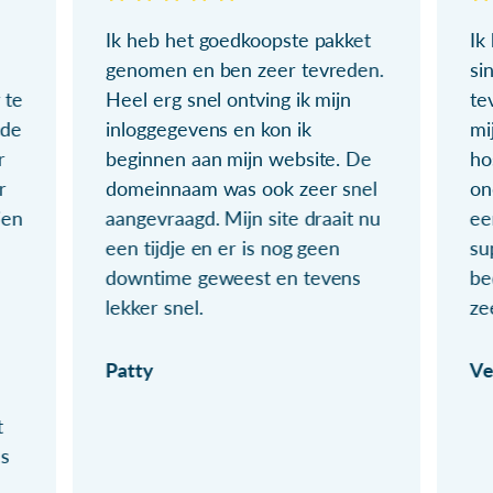
Ik heb het goedkoopste pakket
Ik
genomen en ben zeer tevreden.
si
 te
Heel erg snel ontving ik mijn
te
ude
inloggegevens en kon ik
mi
r
beginnen aan mijn website. De
ho
r
domeinnaam was ook zeer snel
on
ien
aangevraagd. Mijn site draait nu
ee
een tijdje en er is nog geen
su
downtime geweest en tevens
be
lekker snel.
ze
Patty
Ve
t
ls