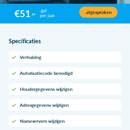
.gal
€51
.afgesproken
per jaar
,99
Specificaties
Verhuizing
Autorisatiecode benodigd
Houdergegevens wijzigen
Adresgegevens wijzigen
Nameservers wijzigen