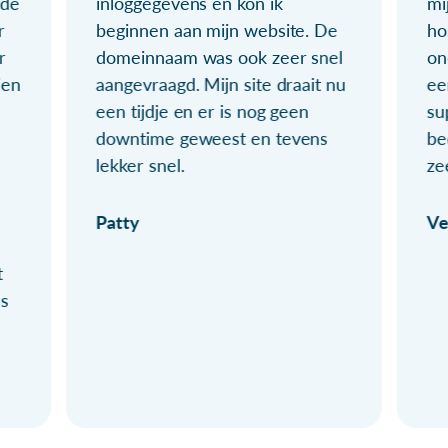
ude
inloggegevens en kon ik
mi
r
beginnen aan mijn website. De
ho
r
domeinnaam was ook zeer snel
on
ien
aangevraagd. Mijn site draait nu
ee
een tijdje en er is nog geen
su
downtime geweest en tevens
be
lekker snel.
ze
Patty
Ve
t
ls