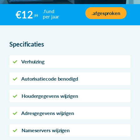
.fund
€12
.afgesproken
per jaar
,99
Specificaties
Verhuizing
Autorisatiecode benodigd
Houdergegevens wijzigen
Adresgegevens wijzigen
Nameservers wijzigen