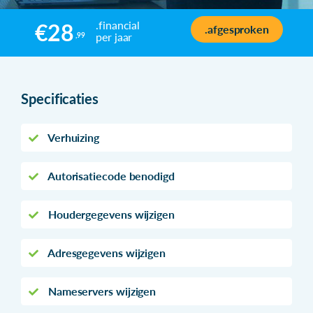
.financial
€28
.afgesproken
per jaar
,99
Specificaties
Verhuizing
Autorisatiecode benodigd
Houdergegevens wijzigen
Adresgegevens wijzigen
Nameservers wijzigen