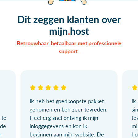
Dit zeggen klanten over
mijn
host
Betrouwbaar, betaalbaar met professionele
support.
Ik heb het goedkoopste pakket
Ik
genomen en ben zeer tevreden.
si
 te
Heel erg snel ontving ik mijn
te
ude
inloggegevens en kon ik
mi
r
beginnen aan mijn website. De
ho