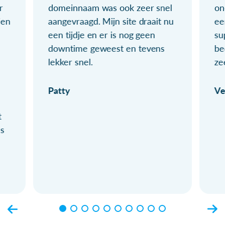
r
domeinnaam was ook zeer snel
on
ien
aangevraagd. Mijn site draait nu
ee
een tijdje en er is nog geen
su
downtime geweest en tevens
be
lekker snel.
ze
Patty
Ve
t
ls