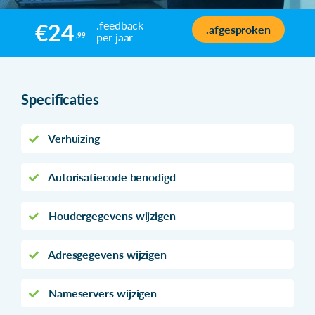
.feedback
€24
.afgesproken
per jaar
,99
Specificaties
Verhuizing
Autorisatiecode benodigd
Houdergegevens wijzigen
Adresgegevens wijzigen
Nameservers wijzigen