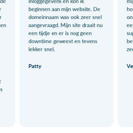
ude
inloggegevens en kon ik
mi
r
beginnen aan mijn website. De
ho
r
domeinnaam was ook zeer snel
on
ien
aangevraagd. Mijn site draait nu
ee
een tijdje en er is nog geen
su
downtime geweest en tevens
be
lekker snel.
ze
Patty
Ve
t
ls