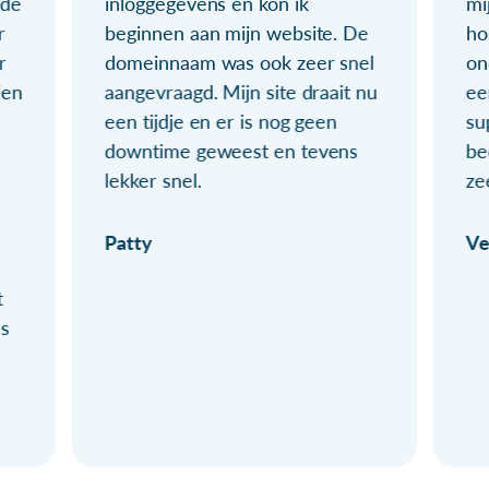
ude
inloggegevens en kon ik
mi
r
beginnen aan mijn website. De
ho
r
domeinnaam was ook zeer snel
on
ien
aangevraagd. Mijn site draait nu
ee
een tijdje en er is nog geen
su
downtime geweest en tevens
be
lekker snel.
ze
Patty
Ve
t
ls