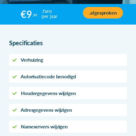
.fans
€9
.afgesproken
per jaar
,99
Specificaties
Verhuizing
Autorisatiecode benodigd
Houdergegevens wijzigen
Adresgegevens wijzigen
Nameservers wijzigen