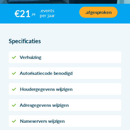
.events
€21
.afgesproken
per jaar
,99
Specificaties
Verhuizing
Autorisatiecode benodigd
Houdergegevens wijzigen
Adresgegevens wijzigen
Nameservers wijzigen