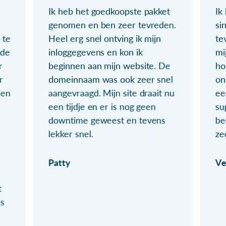
Ik heb het goedkoopste pakket
Ik
genomen en ben zeer tevreden.
si
 te
Heel erg snel ontving ik mijn
te
ude
inloggegevens en kon ik
mi
r
beginnen aan mijn website. De
ho
r
domeinnaam was ook zeer snel
on
ien
aangevraagd. Mijn site draait nu
ee
een tijdje en er is nog geen
su
downtime geweest en tevens
be
lekker snel.
ze
Patty
Ve
t
ls