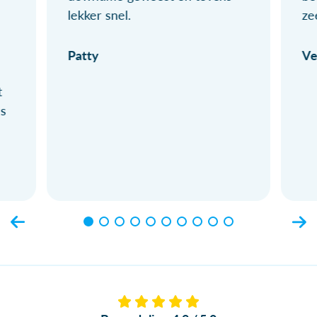
lekker snel.
ze
Patty
Ve
t
ls