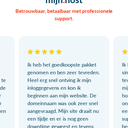
Betrouwbaar, betaalbaar met professionele
support.
Ik heb het goedkoopste pakket
Ik
genomen en ben zeer tevreden.
si
 te
Heel erg snel ontving ik mijn
te
ude
inloggegevens en kon ik
mi
r
beginnen aan mijn website. De
ho
r
domeinnaam was ook zeer snel
on
ien
aangevraagd. Mijn site draait nu
ee
een tijdje en er is nog geen
su
downtime geweest en tevens
be