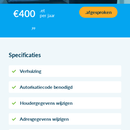
.et
€400
.afgesproken
per jaar
,99
Specificaties
Verhuizing
Autorisatiecode benodigd
Houdergegevens wijzigen
Adresgegevens wijzigen