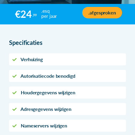
.esq
€24
.afgesproken
per jaar
,99
Specificaties
Verhuizing
Autorisatiecode benodigd
Houdergegevens wijzigen
Adresgegevens wijzigen
Nameservers wijzigen