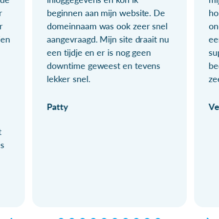
r
beginnen aan mijn website. De
ho
r
domeinnaam was ook zeer snel
on
ien
aangevraagd. Mijn site draait nu
ee
een tijdje en er is nog geen
su
downtime geweest en tevens
be
lekker snel.
ze
Patty
Ve
t
ls