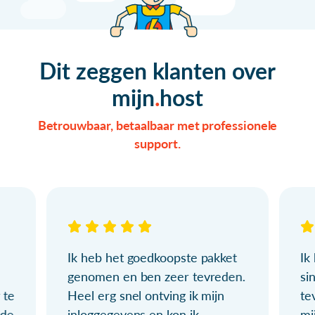
Dit zeggen klanten over
mijn
host
Betrouwbaar, betaalbaar met professionele
support.
Ik heb het goedkoopste pakket
Ik
genomen en ben zeer tevreden.
si
 te
Heel erg snel ontving ik mijn
te
ude
inloggegevens en kon ik
mi