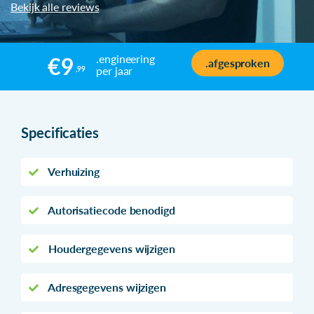
Bekijk alle reviews
.engineering
€9
.afgesproken
per jaar
,99
Specificaties
Verhuizing
Autorisatiecode benodigd
Houdergegevens wijzigen
Adresgegevens wijzigen