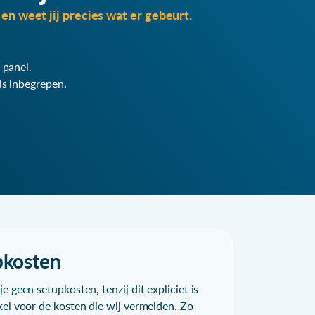
en weet jij precies wat er gebeurt.
 panel.
is inbegrepen.
pkosten
e geen setupkosten, tenzij dit expliciet is
kel voor de kosten die wij vermelden. Zo