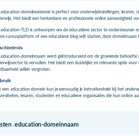
.education-domeinextensie is perfect voor onderwijsinstellingen, leraren, s
erwijs. Het biedt een herkenbare en professionele online aanwezigheid voo
.education-TLD is ontworpen om de educatieve sector te ondersteunen en 
ine cursusplatform of een educatieve blog wilt starten, deze domeinnaam he
schiedenis
.education-domeinnaam werd geïntroduceerd om de groeiende behoefte a
erwijssector te vervullen. Het biedt een duidelijke en relevante optie voor 
htbaarheid willen vergroten.
bruik
 een .education-domein kun je eenvoudig je betrokkenheid bij het onderwi
versiteiten, leraren, studenten en educatieve organisaties die hun online a
isten
.
education-domeinnaam