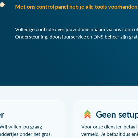
Met ons control panel heb je alle tools voorhanden 
Volledige controle over jouw domeinnaam via ons control
Ondersteuning, doorstuurservice en DNS beheer zijn grat
r
Geen setu
Wij willen jou graag
Voor onze diensten betaal j
ddertjes onder het gras,
vermeld. Je betaalt dus en