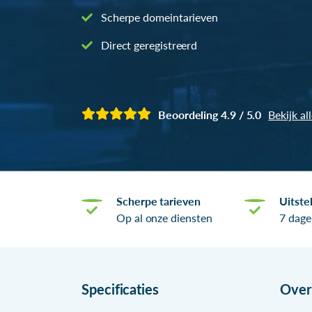
Scherpe domeintarieven
Direct geregistreerd
Beoordeling 4.9 / 5.0
Bekijk al
Scherpe tarieven
Uitste
Op al onze diensten
7 dage
Specificaties
Ove