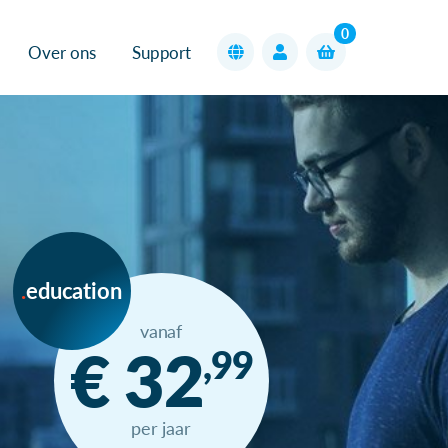
0
Over ons
Support
education
vanaf
€ 32
,99
per jaar