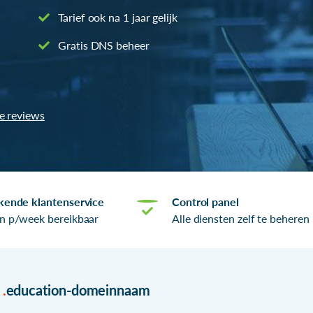
Tarief ook na 1 jaar gelijk
Gratis DNS beheer
le reviews
kende klantenservice
Control panel
n p/week bereikbaar
Alle diensten zelf te beheren
r
.
education-domeinnaam