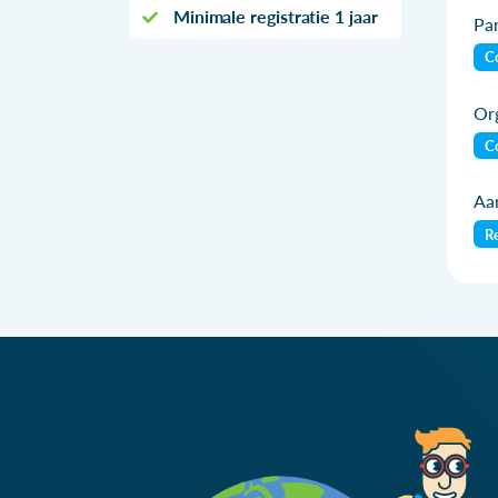
Minimale registratie 1 jaar
Par
Co
Org
Co
Aan
Re