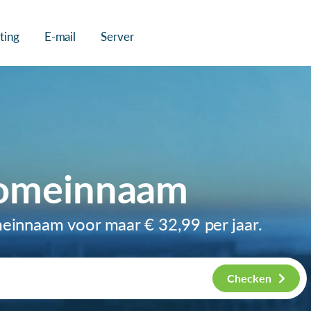
ting
E-mail
Server
domeinnaam
omeinnaam voor maar
€ 32,99
per jaar.
Checken