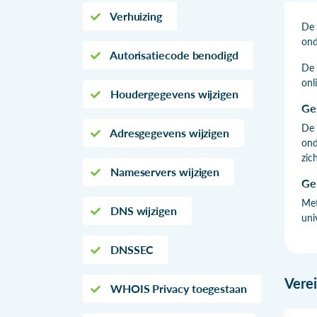
Verhuizing
De 
ond
Autorisatiecode benodigd
De 
onl
Houdergegevens wijzigen
Ge
De 
Adresgegevens wijzigen
ond
zic
Nameservers wijzigen
Ge
Met
DNS wijzigen
uni
DNSSEC
Vere
WHOIS Privacy toegestaan