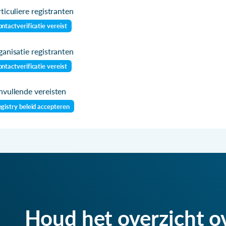
ticuliere registranten
ntactverificatie vereist
anisatie registranten
ntactverificatie vereist
vullende vereisten
gistry beleid accepteren
Houd het overzicht o