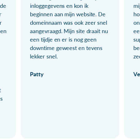
ude
inloggegevens en kon ik
mi
r
beginnen aan mijn website. De
ho
r
domeinnaam was ook zeer snel
on
ien
aangevraagd. Mijn site draait nu
ee
een tijdje en er is nog geen
su
downtime geweest en tevens
be
lekker snel.
ze
Patty
Ve
t
ls