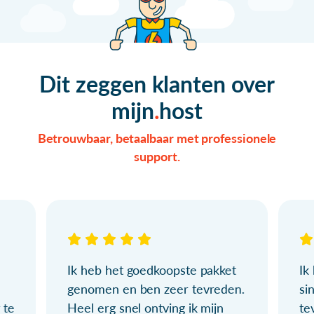
Dit zeggen klanten over
mijn
host
Betrouwbaar, betaalbaar met professionele
support.
Ik heb het goedkoopste pakket
Ik
genomen en ben zeer tevreden.
si
 te
Heel erg snel ontving ik mijn
te