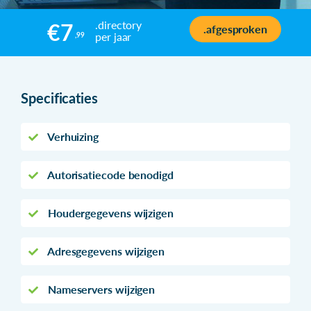
.directory
€7
.afgesproken
per jaar
,99
Specificaties
Verhuizing
Autorisatiecode benodigd
Houdergegevens wijzigen
Adresgegevens wijzigen
Nameservers wijzigen