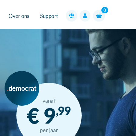
0
Over ons
Support
democrat
vanaf
€ 9
,99
per jaar