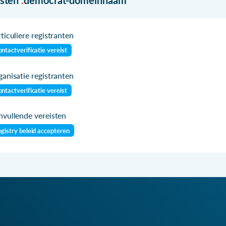
ticuliere registranten
ntactverificatie vereist
anisatie registranten
ntactverificatie vereist
vullende vereisten
gistry beleid accepteren