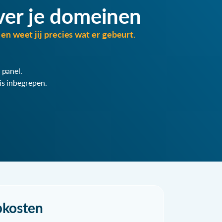
ver je domeinen
en weet jij precies wat er gebeurt.
 panel.
is inbegrepen.
pkosten