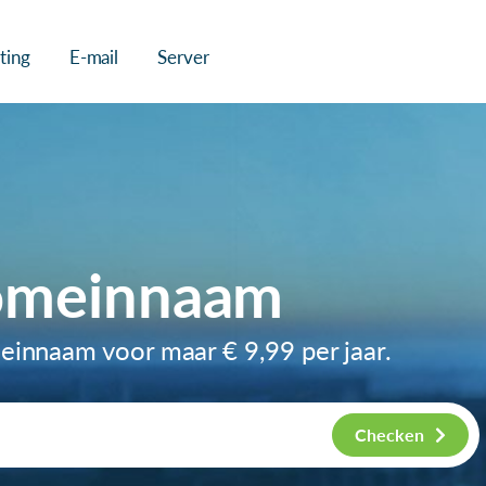
ting
E-mail
Server
omeinnaam
meinnaam voor maar
€ 9,99
per jaar.
Checken