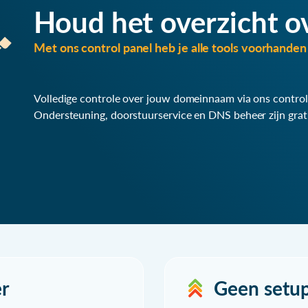
Houd het overzicht o
Met ons control panel heb je alle tools voorhanden 
Volledige controle over jouw domeinnaam via ons control
Ondersteuning, doorstuurservice en DNS beheer zijn grat
r
Geen setu