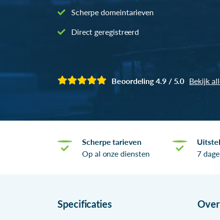
Scherpe domeintarieven
Direct geregistreerd
Beoordeling 4.9 / 5.0
Bekijk al
Scherpe tarieven
Uitste
Op al onze diensten
7 dage
Specificaties
Ove