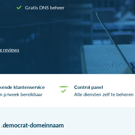
Gratis DNS beheer
le reviews
kende klantenservice
Control panel
n p/week bereikbaar
Alle diensten zelf te beheren
r
.
democrat-domeinnaam