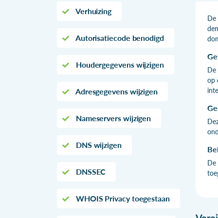
Verhuizing
De 
dem
Autorisatiecode benodigd
dom
Ge
Houdergegevens wijzigen
De 
op 
int
Adresgegevens wijzigen
Ge
Nameservers wijzigen
Dez
ond
DNS wijzigen
Be
De 
DNSSEC
toe
WHOIS Privacy toegestaan
Vere