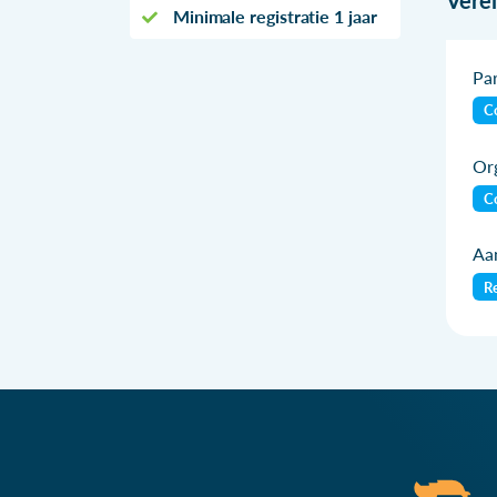
Minimale registratie 1 jaar
Par
Co
Org
Co
Aan
Re