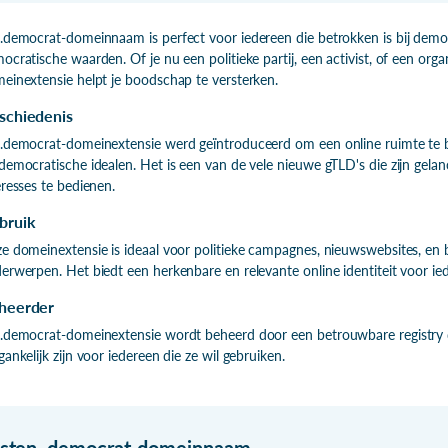
.democrat-domeinnaam is perfect voor iedereen die betrokken is bij democ
ocratische waarden. Of je nu een politieke partij, een activist, of een orga
einextensie helpt je boodschap te versterken.
schiedenis
.democrat-domeinextensie werd geïntroduceerd om een online ruimte te bi
democratische idealen. Het is een van de vele nieuwe gTLD's die zijn ge
eresses te bedienen.
bruik
e domeinextensie is ideaal voor politieke campagnes, nieuwswebsites, en 
erwerpen. Het biedt een herkenbare en relevante online identiteit voor ie
heerder
.democrat-domeinextensie wordt beheerd door een betrouwbare registry di
gankelijk zijn voor iedereen die ze wil gebruiken.
isten
.
democrat-domeinnaam