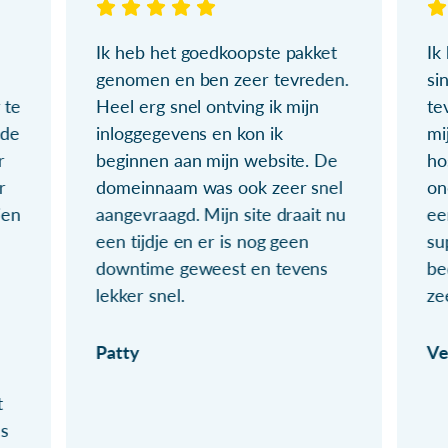
Ik heb het goedkoopste pakket
Ik
genomen en ben zeer tevreden.
si
 te
Heel erg snel ontving ik mijn
te
ude
inloggegevens en kon ik
mi
r
beginnen aan mijn website. De
ho
r
domeinnaam was ook zeer snel
on
ien
aangevraagd. Mijn site draait nu
ee
een tijdje en er is nog geen
su
downtime geweest en tevens
be
lekker snel.
ze
Patty
Ve
t
ls