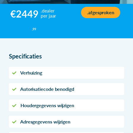
.dealer
€2449
.afgesproken
per jaar
,99
Specificaties
Verhuizing
Autorisatiecode benodigd
Houdergegevens wijzigen
Adresgegevens wijzigen