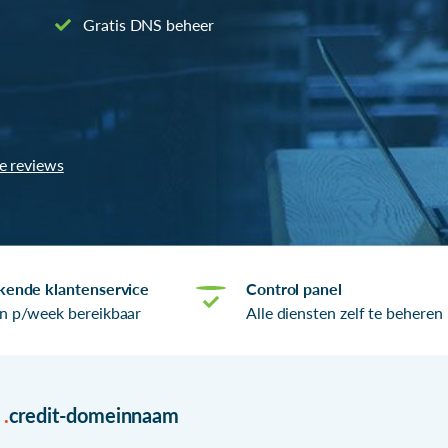
Gratis DNS beheer
le reviews
kende klantenservice
Control panel
n p/week bereikbaar
Alle diensten zelf te beheren
r
.
credit-domeinnaam