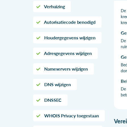
Verhuizing
De 
kre
Autorisatiecode benodigd
kre
Ge
Houdergegevens wijzigen
De 
rui
Adresgegevens wijzigen
Ge
Bed
Nameservers wijzigen
dom
Be
DNS wijzigen
De 
bet
DNSSEC
WHOIS Privacy toegestaan
Vere