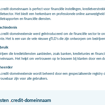
.credit-domeinnaam is perfect voor financiële instellingen, kredietverstrekk
dietsector. Het biedt een herkenbare en professionele online aanwezigheid
dietrapporten en financiële diensten.
schiedenis
.credit-domeinextensie werd geïntroduceerd om de financiële sector te on
mte. Het is een van de vele nieuwe gTLD's die zijn ontworpen om bedrijven 
bruik
rijven die kredietdiensten aanbieden, zoals banken, kredietunies en financi
einnaam. Het helpt om vertrouwen op te bouwen bij klanten door een duid
heerder
.credit-domeinextensie wordt beheerd door een gespecialiseerde registry d
rouwbaar zijn voor alle gebruikers.
isten
.
credit-domeinnaam