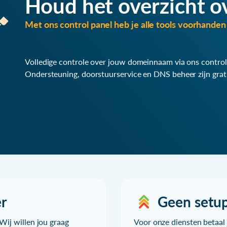
Houd het overzicht o
Met ons control panel heb je alle tools voorhanden 
Volledige controle over jouw domeinnaam via ons control
Ondersteuning, doorstuurservice en DNS beheer zijn grat
r
Geen setu
Wij willen jou graag
Voor onze diensten betaal j