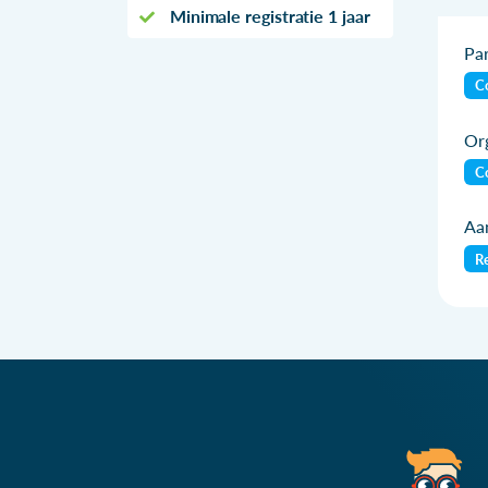
Minimale registratie 1 jaar
Par
Co
Org
Co
Aan
Re