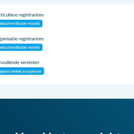
ticuliere registranten
ntactverificatie vereist
anisatie registranten
ntactverificatie vereist
vullende vereisten
gistry beleid accepteren