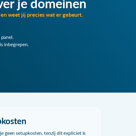
ver je domeinen
en weet jij precies wat er gebeurt.
 panel.
is inbegrepen.
pkosten
e geen setupkosten, tenzij dit expliciet is