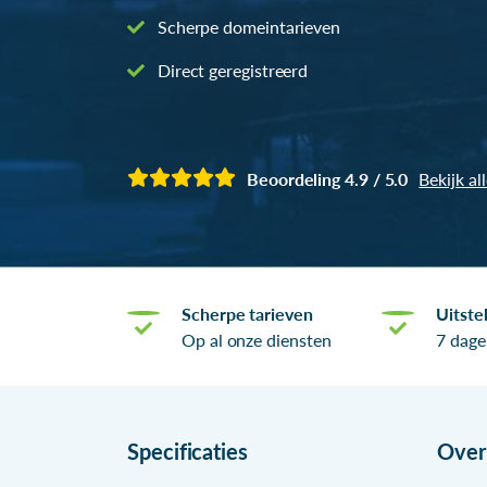
Scherpe domeintarieven
Direct geregistreerd
Beoordeling 4.9 / 5.0
Bekijk al
Scherpe tarieven
Uitste
Op al onze diensten
7 dage
Specificaties
Ove