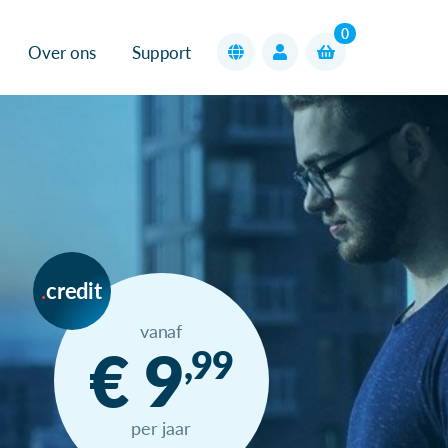
0
Over ons
Support
credit
vanaf
€ 9
,99
per jaar