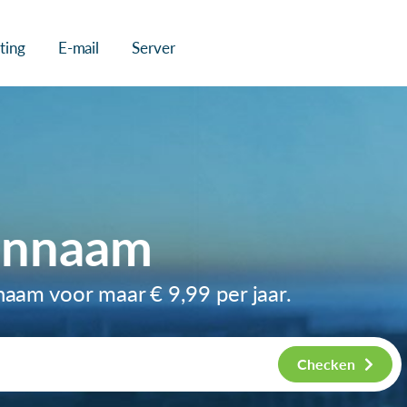
ting
E-mail
Server
innaam
nnaam voor maar
€ 9,99
per jaar.
Checken