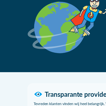
Transparante provide
Tevreden klanten vinden wij heel belangrijk. 