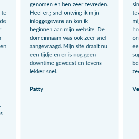
genomen en ben zeer tevreden.
si
 te
Heel erg snel ontving ik mijn
te
ude
inloggegevens en kon ik
mi
r
beginnen aan mijn website. De
ho
r
domeinnaam was ook zeer snel
on
ien
aangevraagd. Mijn site draait nu
ee
een tijdje en er is nog geen
su
downtime geweest en tevens
be
lekker snel.
ze
Patty
Ve
t
ls