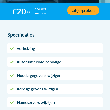
.corsica
€20
.afgesproken
per jaar
,99
Specificaties
Verhuizing
Autorisatiecode benodigd
Houdergegevens wijzigen
Adresgegevens wijzigen
Nameservers wijzigen