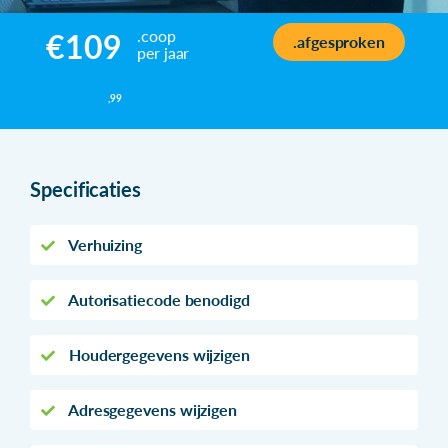
.coop
€109
.afgesproken
per jaar
,99
Specificaties
Verhuizing
Autorisatiecode benodigd
Houdergegevens wijzigen
Adresgegevens wijzigen