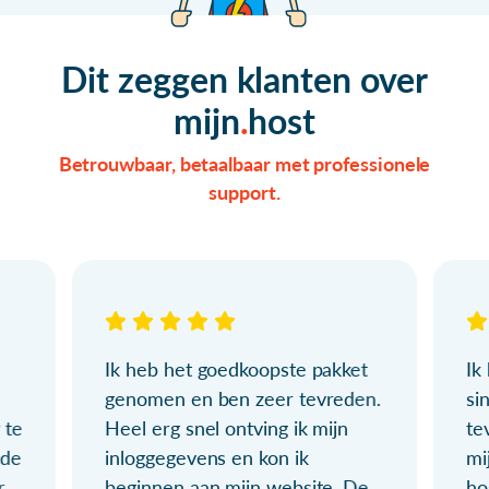
Dit zeggen klanten over
mijn
host
Betrouwbaar, betaalbaar met professionele
support.
Ik heb het goedkoopste pakket
Ik
genomen en ben zeer tevreden.
si
 te
Heel erg snel ontving ik mijn
te
ude
inloggegevens en kon ik
mi
r
beginnen aan mijn website. De
ho