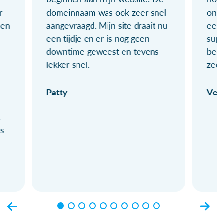
r
domeinnaam was ook zeer snel
on
ien
aangevraagd. Mijn site draait nu
ee
een tijdje en er is nog geen
su
downtime geweest en tevens
be
lekker snel.
ze
Patty
Ve
t
ls