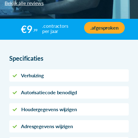
Bekijk alle reviews
.contractors
€9
.afgesproken
per jaar
,99
Specificaties
Verhuizing
Autorisatiecode benodigd
Houdergegevens wijzigen
Adresgegevens wijzigen