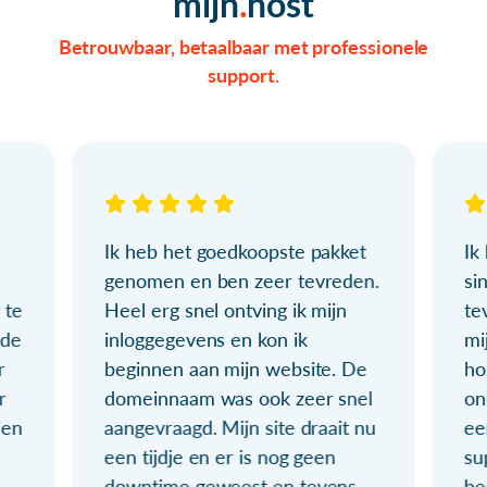
mijn
host
Betrouwbaar, betaalbaar met professionele
support.
Ik heb het goedkoopste pakket
Ik
genomen en ben zeer tevreden.
si
 te
Heel erg snel ontving ik mijn
te
ude
inloggegevens en kon ik
mi
r
beginnen aan mijn website. De
ho
r
domeinnaam was ook zeer snel
on
ien
aangevraagd. Mijn site draait nu
ee
een tijdje en er is nog geen
su
downtime geweest en tevens
be