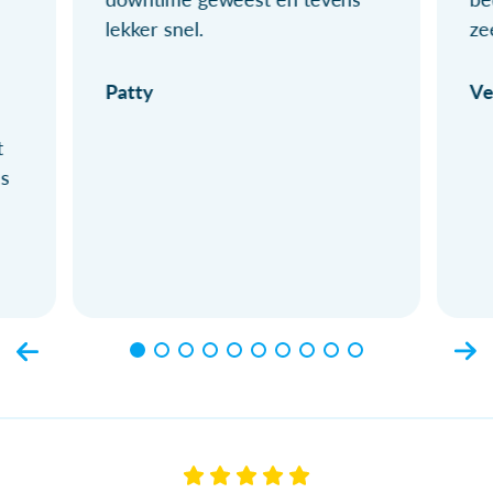
lekker snel.
ze
Patty
Ve
t
ls