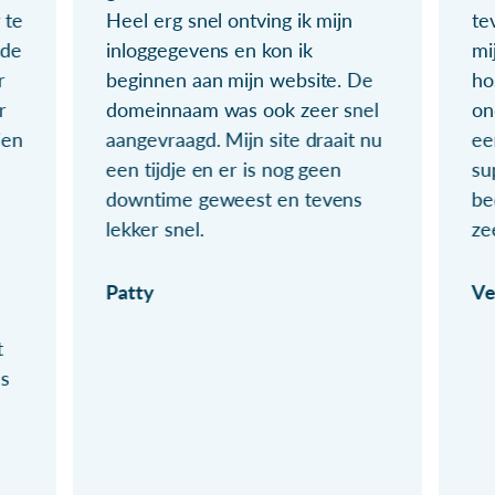
 te
Heel erg snel ontving ik mijn
te
ude
inloggegevens en kon ik
mi
r
beginnen aan mijn website. De
ho
r
domeinnaam was ook zeer snel
on
ien
aangevraagd. Mijn site draait nu
ee
een tijdje en er is nog geen
su
downtime geweest en tevens
be
lekker snel.
ze
Patty
Ve
t
ls