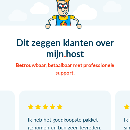
Dit zeggen klanten over
mijn
host
Betrouwbaar, betaalbaar met professionele
support.
Ik heb het goedkoopste pakket
Ik
genomen en ben zeer tevreden.
si