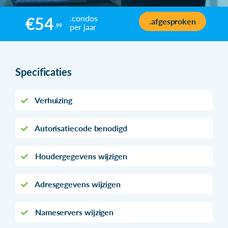
.condos
€54
.afgesproken
per jaar
,99
Specificaties
Verhuizing
Autorisatiecode benodigd
Houdergegevens wijzigen
Adresgegevens wijzigen
Nameservers wijzigen