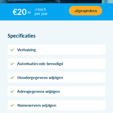
.coach
€20
.afgesproken
per jaar
,99
Specificaties
Verhuizing
Autorisatiecode benodigd
Houdergegevens wijzigen
Adresgegevens wijzigen
Nameservers wijzigen