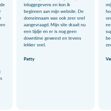
ude
inloggegevens en kon ik
mi
r
beginnen aan mijn website. De
ho
r
domeinnaam was ook zeer snel
on
ien
aangevraagd. Mijn site draait nu
ee
een tijdje en er is nog geen
su
downtime geweest en tevens
be
lekker snel.
ze
Patty
Ve
t
ls