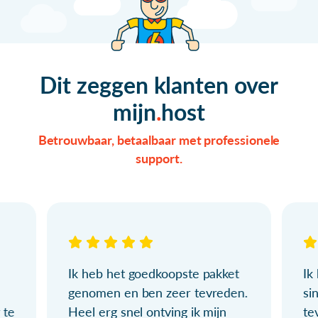
Dit zeggen klanten over
mijn
host
Betrouwbaar, betaalbaar met professionele
support.
Ik heb het goedkoopste pakket
Ik
genomen en ben zeer tevreden.
si
 te
Heel erg snel ontving ik mijn
te