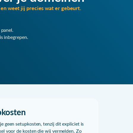
en weet jij precies wat er gebeurt.
 panel.
is inbegrepen.
pkosten
e geen setupkosten, tenzij dit expliciet is
kel voor de kosten die wij vermelden. Zo