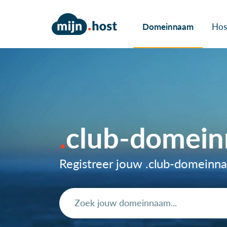
Domeinnaam
Hos
club-domei
Registreer jouw .club-domeinn