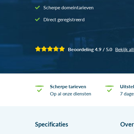
Scherpe domeintarieven
Direct geregistreerd
Beoordeling 4.9 / 5.0
Bekijk al
Scherpe tarieven
Uitste
Op al onze diensten
7 dage
Specificaties
Ove