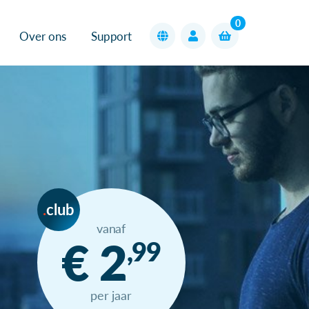
0
Over ons
Support
club
vanaf
€ 2
,99
per jaar