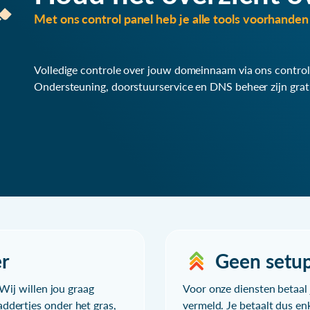
Met ons control panel heb je alle tools voorhanden 
Volledige controle over jouw domeinnaam via ons control
Ondersteuning, doorstuurservice en DNS beheer zijn grat
r
Geen setu
Wij willen jou graag
Voor onze diensten betaal j
ddertjes onder het gras,
vermeld. Je betaalt dus en