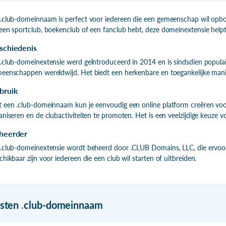
.club-domeinnaam is perfect voor iedereen die een gemeenschap wil opbo
een sportclub, boekenclub of een fanclub hebt, deze domeinextensie helpt 
schiedenis
.club-domeinextensie werd geïntroduceerd in 2014 en is sindsdien populair
eenschappen wereldwijd. Het biedt een herkenbare en toegankelijke man
bruik
 een .club-domeinnaam kun je eenvoudig een online platform creëren voo
aniseren en de clubactiviteiten te promoten. Het is een veelzijdige keuze 
heerder
.club-domeinextensie wordt beheerd door .CLUB Domains, LLC, die ervoo
chikbaar zijn voor iedereen die een club wil starten of uitbreiden.
isten
.
club-domeinnaam