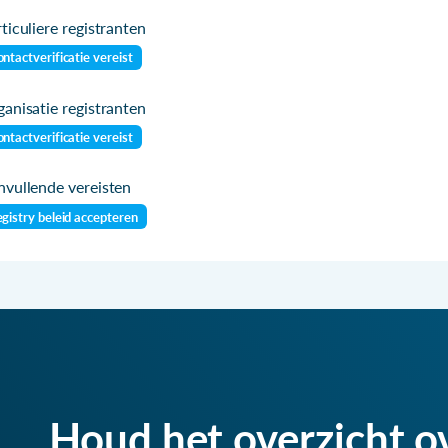
ticuliere registranten
ntactverificatie vereist
anisatie registranten
ntactverificatie vereist
vullende vereisten
gistry beleid accepteren
Houd het overzicht o