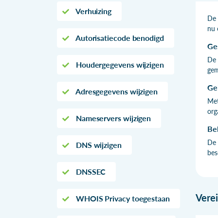
Verhuizing
De 
nu 
Autorisatiecode benodigd
Ge
De 
Houdergegevens wijzigen
gem
Ge
Adresgegevens wijzigen
Met
org
Nameservers wijzigen
Be
De 
DNS wijzigen
bes
DNSSEC
Vere
WHOIS Privacy toegestaan