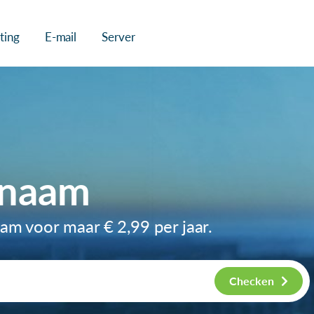
ting
E-mail
Server
nnaam
aam voor maar
€ 2,99
per jaar.
Checken