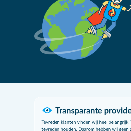
Transparante provide
Tevreden klanten vinden wij heel belangrijk. 
tevreden houden. Daarom hebben wij geen a