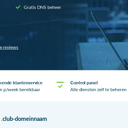
Gratis DNS beheer
le reviews
kende klantenservice
Control panel
n p/week bereikbaar
Alle diensten zelf te beheren
r
.
club-domeinnaam