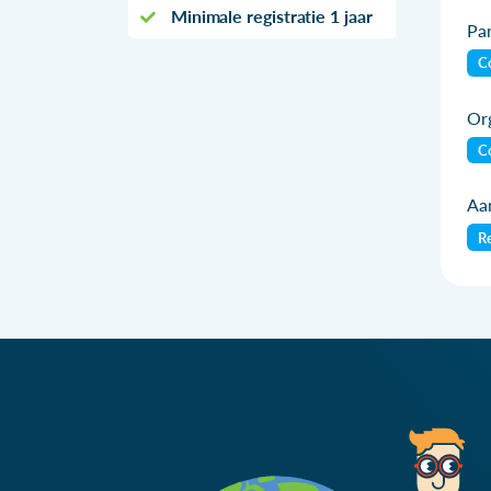
Minimale registratie 1 jaar
Par
Co
Org
Co
Aan
Re