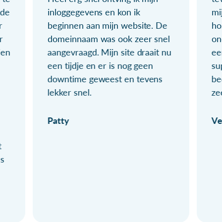
ude
inloggegevens en kon ik
mi
r
beginnen aan mijn website. De
ho
r
domeinnaam was ook zeer snel
on
ien
aangevraagd. Mijn site draait nu
ee
een tijdje en er is nog geen
su
downtime geweest en tevens
be
lekker snel.
ze
Patty
Ve
t
ls