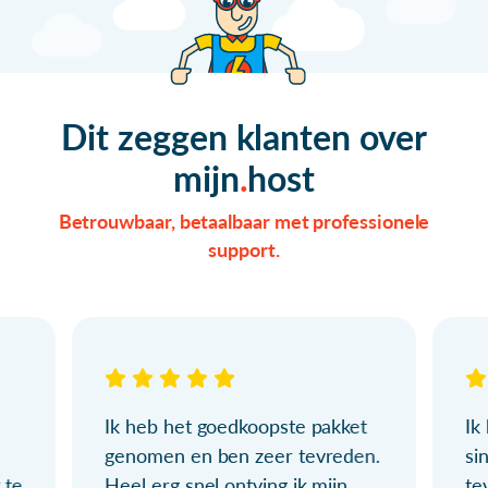
Dit zeggen klanten over
mijn
host
Betrouwbaar, betaalbaar met professionele
support.
Ik heb het goedkoopste pakket
Ik
genomen en ben zeer tevreden.
si
 te
Heel erg snel ontving ik mijn
te