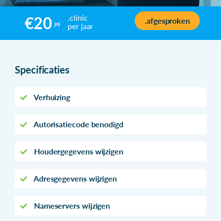
.clinic
€20
.afgesproken
per jaar
,99
Specificaties
Verhuizing
Autorisatiecode benodigd
Houdergegevens wijzigen
Adresgegevens wijzigen
Nameservers wijzigen